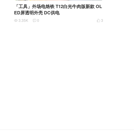
「工具」外场电烙铁 T12白光牛肉版新款 OL
ED屏透明外壳 DC供电
3.35K
0
3


