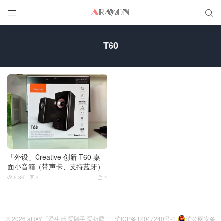


T60
「外设」Creative 创新 T60 桌
面小音箱（带声卡、支持蓝牙）
5.3K
2
4



© 2026
aRAY「爱生活.爱剁手.爱折腾」
沪ICP备12047240号-1
沪公网安备