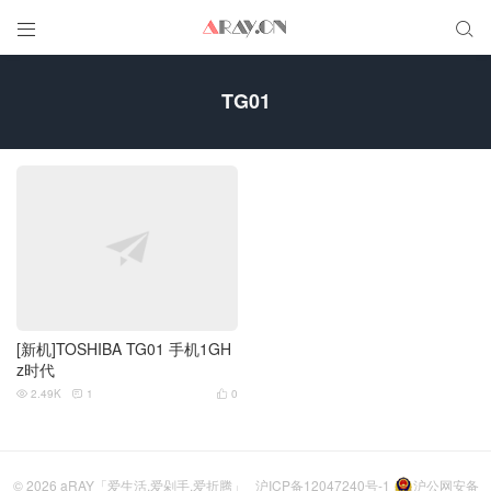


TG01
[新机]TOSHIBA TG01 手机1GH
z时代
2.49K
1
0



© 2026
aRAY「爱生活.爱剁手.爱折腾」
沪ICP备12047240号-1
沪公网安备