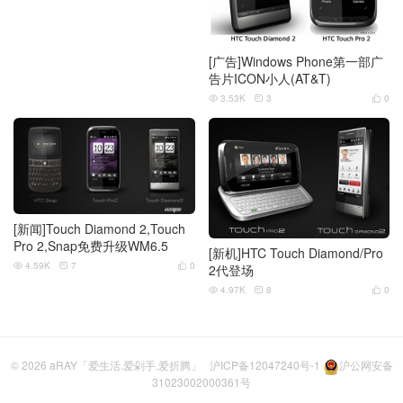
[广告]Windows Phone第一部广
告片ICON小人(AT&T)
3.53K
3
0



[新闻]Touch Diamond 2,Touch
Pro 2,Snap免费升级WM6.5
[新机]HTC Touch Diamond/Pro
4.59K
7
0



2代登场
4.97K
8
0



© 2026
aRAY「爱生活.爱剁手.爱折腾」
沪ICP备12047240号-1
沪公网安备
31023002000361号