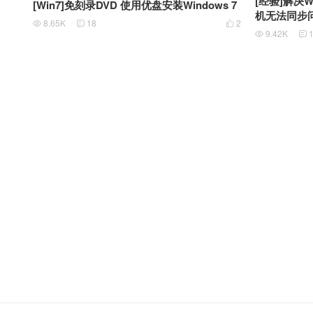
[经验]解决Wi
[Win7]免刻录DVD 使用优盘安装Windows 7
机无法同步
8.65K
18
2



9.42K

