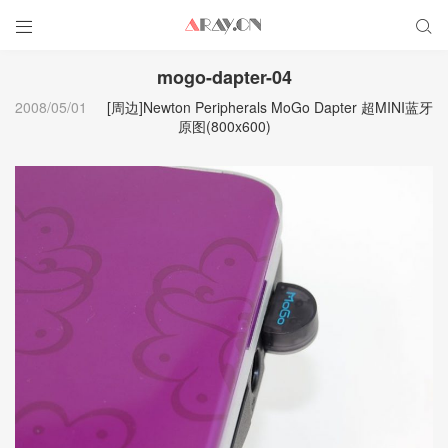


mogo-dapter-04
2008/05/01
[周边]Newton Peripherals MoGo Dapter 超MINI蓝牙
原图(800x600)