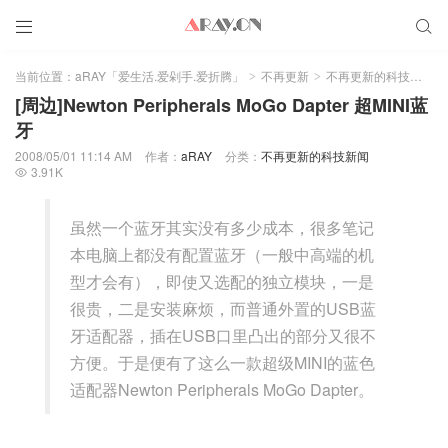


当前位置：
aRAY「爱生活.爱剁手.爱折腾」
不再更新
不再更新的科技新闻
>
>
>
[周边]Newton Peripherals MoGo Dapter 超MINI蓝
牙
2008/05/01 11:14 AM
作者：
aRAY
分类：
不再更新的科技新闻
3.91K

虽然一个蓝牙其实没有多少成本，很多笔记
本电脑上都没有配置蓝牙（一般中高端的机
型才会有），即使又选配的独立模块，一是
很贵，二是安装麻烦，而普通外置的USB蓝
牙适配器，插在USB口里凸出的部分又很不
方便。于是便有了这么一款超级MINI的蓝色
适配器Newton Peripherals MoGo Dapter。