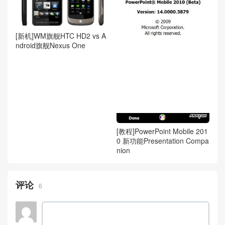
[新机]WM旗舰HTC HD2 vs A
ndroid旗舰Nexus One
[教程]PowerPoint Mobile 201
0 新功能Presentation Compa
nion
评论
6