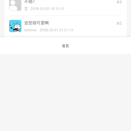
不错//
#4
艾
2008-05-02 18:10:10
造型很可爱啊
#3
dafeixia
2008-05-01 21:21:10
要是能买到多好啊，现在什么网站可以买到
#2
首页
呢？
lee
2008-05-01 17:52:05
真可爱哦，，，送MM不错
#1
Jimmy
2008-05-01 14:14:29
© 2026
aRAY「爱生活.爱剁手.爱折腾」
沪ICP备12047240号-1
沪公网安备
31023002000361号