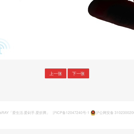
上一张
下一张
aRAY「爱生活.爱剁手.爱折腾」
沪ICP备12047240号-1
沪公网安备 310230020