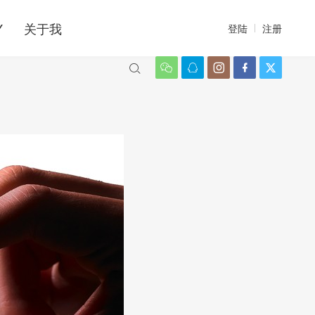
Y
关于我
登陆
注册





