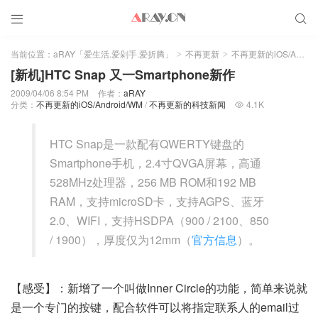


当前位置：
aRAY「爱生活.爱剁手.爱折腾」
不再更新
不再更新的iOS/Android/WM
>
>
[新机]HTC Snap 又一Smartphone新作
2009/04/06 8:54 PM
作者：
aRAY
分类：
不再更新的iOS/Android/WM
/
不再更新的科技新闻
4.1K

HTC Snap是一款配有QWERTY键盘的
Smartphone手机，2.4寸QVGA屏幕，高通
528MHz处理器，256 MB ROM和192 MB
RAM，支持microSD卡，支持AGPS、蓝牙
2.0、WIFI，支持HSDPA（900 / 2100、850
/ 1900），厚度仅为12mm（
官方信息
）。
【感受】：新增了一个叫做Inner Circle的功能，简单来说就
是一个专门的按键，配合软件可以将指定联系人的email过