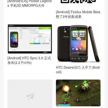
[Android/iOS] Pocket Legend
s 手机3D MMORPG大作
[Android] Firefox Mobile Beta
憋了2年的新成果
[Android] HTC Sync 3.0 正式
发布(2.2 FroYo)
HTC Desire(G7) 入手了(Andr
oid)