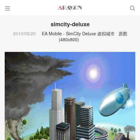


simcity-deluxe
2010/05/20
EA Mobile - SimCity Deluxe 虚拟城市
原图
(480x800)