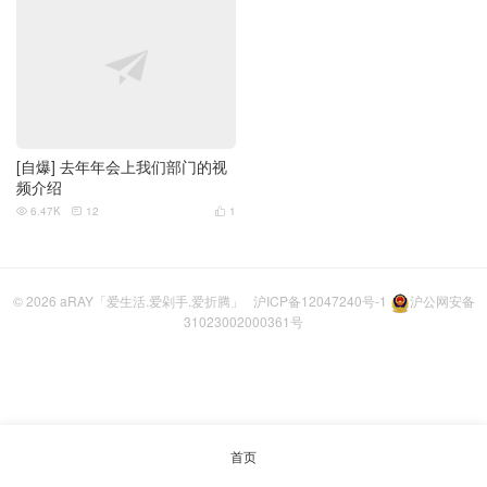
[自爆] 去年年会上我们部门的视
频介绍
6.47K
12
1



© 2026
aRAY「爱生活.爱剁手.爱折腾」
沪ICP备12047240号-1
沪公网安备
31023002000361号
首页