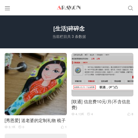


[生活]碎碎念
当前栏目共 3 条数据
[联通] 信息费10元/月(不含信息
费)
4.13K
4
8



[秀恩爱] 送老婆的定制礼物 梳子
3.1K
0
1


