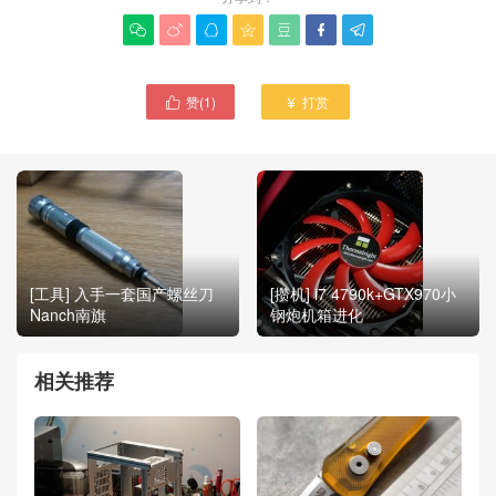







赞(
1
)
打赏


[工具] 入手一套国产螺丝刀
[攒机] i7 4790k+GTX970小
Nanch南旗
钢炮机箱进化
相关推荐