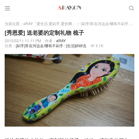


当前位置：
aRAY「爱生活.爱剁手.爱折腾」
[剁手]常在河边走/哪有不剁手
正
>
>
[秀恩爱] 送老婆的定制礼物 梳子
2015/02/11 11:11 PM
作者：
aRAY
分类：
[剁手]常在河边走/哪有不剁手
/
[生活]碎碎念
3.1K
