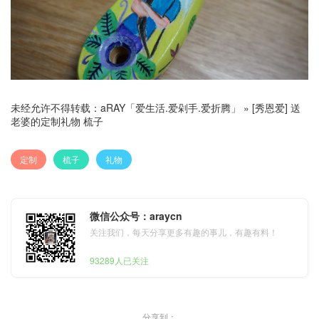
未经允许不得转载：
aRAY「爱生活.爱剁手.爱折腾」
»
[秀恩爱] 送
老婆的定制礼物 梳子
定制
梳子
礼物
微信公众号：araycn
关注我们，每天分享更多有趣的事儿，有趣有料！
93289人已关注
分享到：