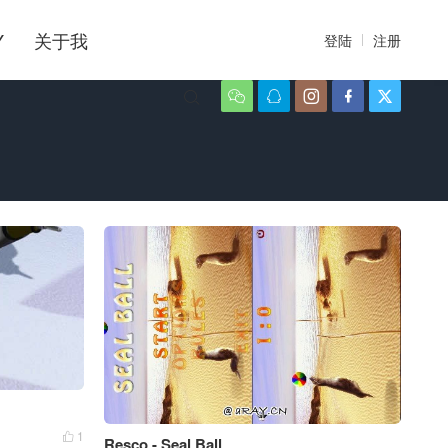
Y
关于我
登陆
注册






1

Resco - Seal Ball