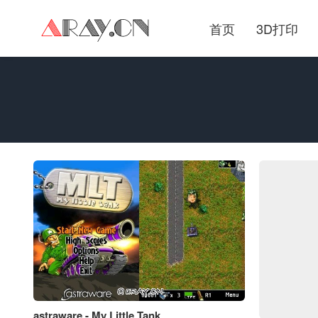
首页
3D打印
astraware - My Little Tank