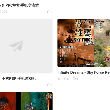
one & PPC智能手机交流群
329
1


Infinite Dreams - Sky Force R
不买PSP 手机游戏机
4.67K
6


5
1
