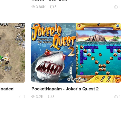
3.86K
5
1



eloaded
PocketNapalm - Joker's Quest 2
1
3.2K
3
1



