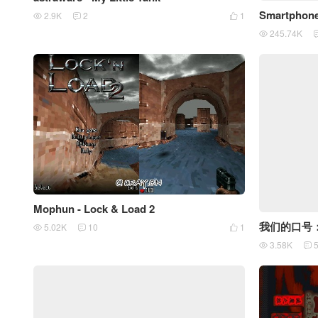
Smartph
2.9K
2
1



245.74K

Mophun - Lock & Load 2
我们的口号：
5.02K
10
1



3.58K

