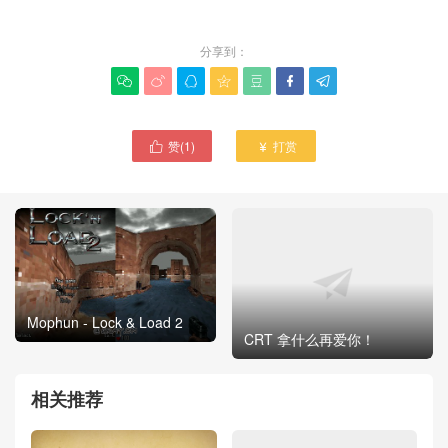
分享到：







赞(
1
)
打赏


Mophun - Lock & Load 2
CRT 拿什么再爱你！
相关推荐