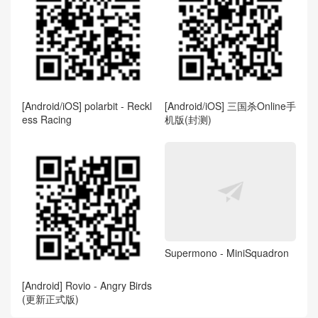
[Android/iOS] polarbit - Reckl
[Android/iOS] 三国杀Online手
ess Racing
机版(封测)
Supermono - MiniSquadron
[Android] Rovio - Angry Birds
(更新正式版)