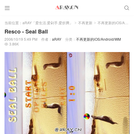


当前位置：
aRAY「爱生活.爱剁手.爱折腾」
不再更新
不再更新的iOS/Android/WM
>
>
Resco - Seal Ball
2006/10/19 5:49 PM
作者：
aRAY
分类：
不再更新的iOS/Android/WM
3.86K
