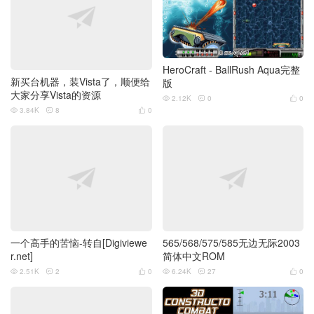
HeroCraft - BallRush Aqua完整
新买台机器，装Vista了，顺便给
版
大家分享Vista的资源
2.12K
0
0



3.84K
8
0



一个高手的苦恼-转自[Digiviewe
565/568/575/585无边无际2003
r.net]
简体中文ROM
2.51K
2
0
6.24K
27
0





