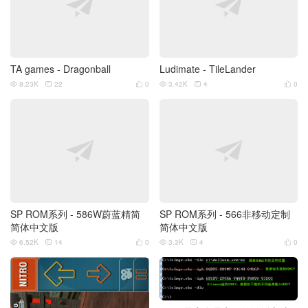
TA games - Dragonball
Ludimate - TileLander
8.23K
22
0
3.42K
4
0






SP ROM系列 - 586W蔚蓝精简
SP ROM系列 - 566非移动定制
简体中文版
简体中文版
6.52K
14
0
3.3K
4
0





