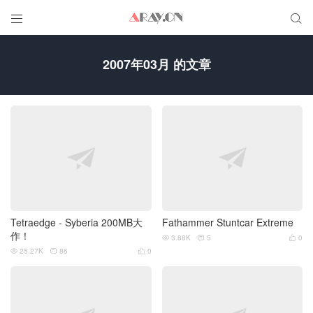


2007年03月 的文章
Tetraedge - Syberia 200MB大
Fathammer Stuntcar Extreme
作！
3.88K
5
0



25.27K
86
0


