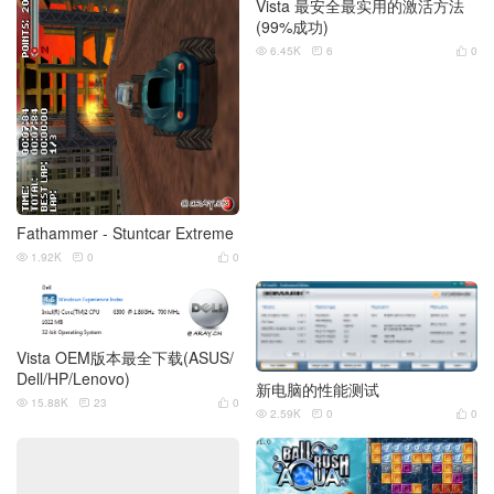
Vista 最安全最实用的激活方法
(99%成功)
6.45K
6
0



Fathammer - Stuntcar Extreme
1.92K
0
0



Vista OEM版本最全下载(ASUS/
Dell/HP/Lenovo)
新电脑的性能测试
15.88K
23
0



2.59K
0
0


