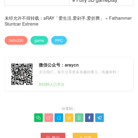
未经允许不得转载：
aRAY「爱生活.爱剁手.爱折腾」
»
Fathammer
Stuntcar Extreme
240x320
game
PPC
微信公众号：araycn
关注我们，每天分享更多有趣的事儿，有趣有料！
93289人已关注
分享到：







赞(
0
)
打赏

