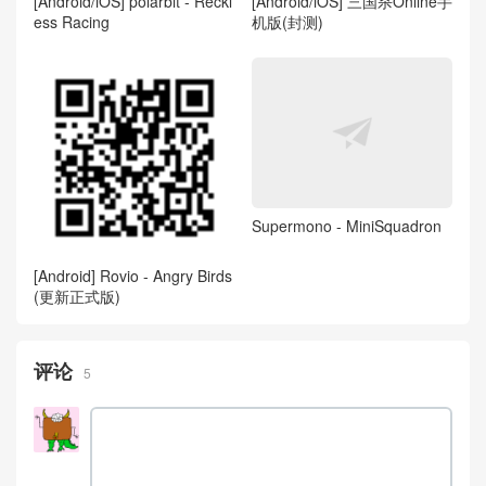
[Android/iOS] polarbit - Reckl
[Android/iOS] 三国杀Online手
ess Racing
机版(封测)
Supermono - MiniSquadron
[Android] Rovio - Angry Birds
(更新正式版)
评论
5