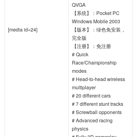
QVGA
【系统】：Pocket PC
Windows Mobile 2003
[media id=24]
【版本】：绿色免安装，
完全版
【注册】：免注册
# Quick
Race/Championship
modes
# Head-to-head wireless
multiplayer
# 20 different cars
# 7 different stunt tracks
# Screwball opponents
# Advanced racing
physics
# Fully 3D gameplay