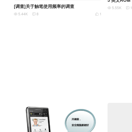
5 英文ROM
[调查]关于触笔使用频率的调查
5.55K


5.44K
8
1


