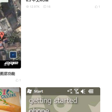
6.5 中文ROM
12.97K
16
1



ers图层功能
1
