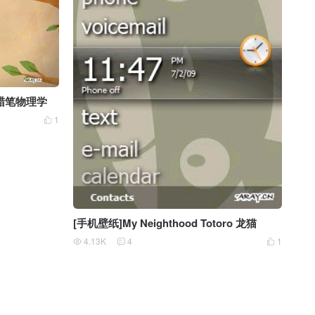
xe 蜡笔物理学
1

[手机壁纸]My Neighthood Totoro 龙猫
4.13K
4
1


