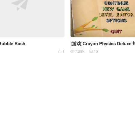
Bubble Bash
[游戏]Crayon Physics Delu
5
1
7.28K
10


