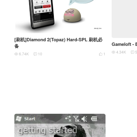
[刷机]Diamond 2(Topaz) Hard-SPL 刷机必
Gameloft - 
备
4.34K


6.74K
10
1


