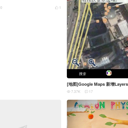
10
1

[地图]Google Maps 新增Lay
7.37K
17

