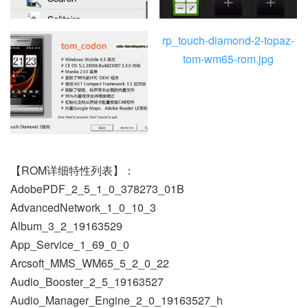
rp_touch-diamond-2-topaz-
tom-wm65-rom.jpg
【ROM详细特性列表】：
AdobePDF_2_5_1_0_378273_01B
AdvancedNetwork_1_0_10_3
Album_3_2_19163529
App_Service_1_69_0_0
Arcsoft_MMS_WM65_5_2_0_22
Audio_Booster_2_5_19163527
Audio_Manager_Engine_2_0_19163527_h