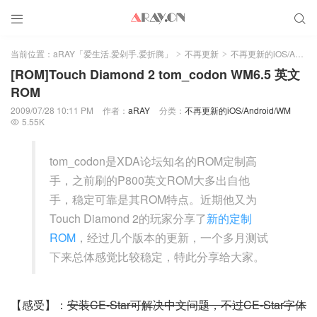


当前位置：
aRAY「爱生活.爱剁手.爱折腾」
不再更新
不再更新的iOS/Android/WM
>
>
[ROM]Touch Diamond 2 tom_codon WM6.5 英文
ROM
2009/07/28 10:11 PM
作者：
aRAY
分类：
不再更新的iOS/Android/WM
5.55K

tom_codon是XDA论坛知名的ROM定制高
手，之前刷的P800英文ROM大多出自他
手，稳定可靠是其ROM特点。近期他又为
Touch Diamond 2的玩家分享了
新的定制
ROM
，经过几个版本的更新，一个多月测试
下来总体感觉比较稳定，特此分享给大家。
【感受】：
安装CE-Star可解决中文问题，不过CE-Star字体