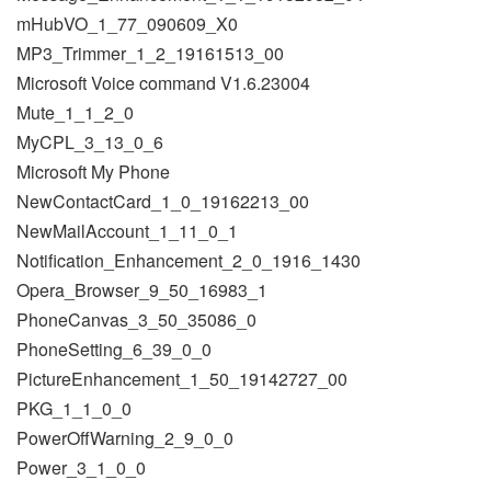
mHubVO_1_77_090609_X0
MP3_Trimmer_1_2_19161513_00
Microsoft Voice command V1.6.23004
Mute_1_1_2_0
MyCPL_3_13_0_6
Microsoft My Phone
NewContactCard_1_0_19162213_00
NewMailAccount_1_11_0_1
Notification_Enhancement_2_0_1916_1430
Opera_Browser_9_50_16983_1
PhoneCanvas_3_50_35086_0
PhoneSetting_6_39_0_0
PictureEnhancement_1_50_19142727_00
PKG_1_1_0_0
PowerOffWarning_2_9_0_0
Power_3_1_0_0