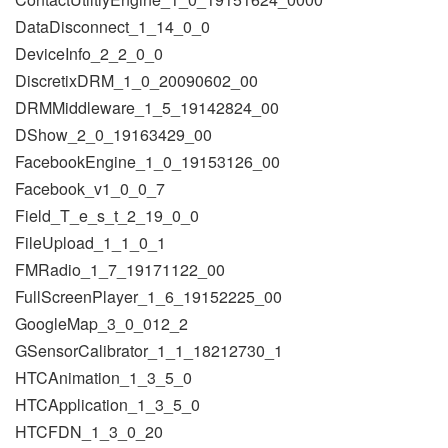
DataDisconnect_1_14_0_0
DeviceInfo_2_2_0_0
DiscretixDRM_1_0_20090602_00
DRMMiddleware_1_5_19142824_00
DShow_2_0_19163429_00
FacebookEngine_1_0_19153126_00
Facebook_v1_0_0_7
Field_T_e_s_t_2_19_0_0
FileUpload_1_1_0_1
FMRadio_1_7_19171122_00
FullScreenPlayer_1_6_19152225_00
GoogleMap_3_0_012_2
GSensorCalibrator_1_1_18212730_1
HTCAnimation_1_3_5_0
HTCApplication_1_3_5_0
HTCFDN_1_3_0_20