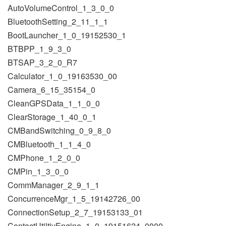
AutoVolumeControl_1_3_0_0
BluetoothSetting_2_11_1_1
BootLauncher_1_0_19152530_1
BTBPP_1_9_3_0
BTSAP_3_2_0_R7
Calculator_1_0_19163530_00
Camera_6_15_35154_0
CleanGPSData_1_1_0_0
ClearStorage_1_40_0_1
CMBandSwitching_0_9_8_0
CMBluetooth_1_1_4_0
CMPhone_1_2_0_0
CMPin_1_3_0_0
CommManager_2_9_1_1
ConcurrenceMgr_1_5_19142726_00
ConnectionSetup_2_7_19153133_01
ContactUtiltiyEngine_1_0_19151624_0000