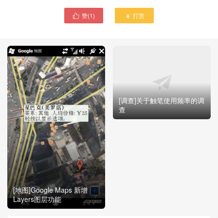
赞(
1
)
打赏


[调查]关于触笔使用频率的调
查
[地图]Google Maps 新增
Layers图层功能