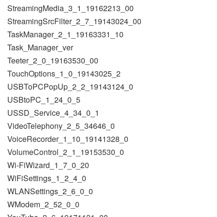
StreamingMedia_3_1_19162213_00
StreamingSrcFilter_2_7_19143024_00
TaskManager_2_1_19163331_10
Task_Manager_ver
Teeter_2_0_19163530_00
TouchOptions_1_0_19143025_2
USBToPCPopUp_2_2_19143124_0
USBtoPC_1_24_0_5
USSD_Service_4_34_0_1
VideoTelephony_2_5_34646_0
VoiceRecorder_1_10_19141328_0
VolumeControl_2_1_19153530_0
Wi-FiWizard_1_7_0_20
WiFiSettings_1_2_4_0
WLANSettings_2_6_0_0
WModem_2_52_0_0