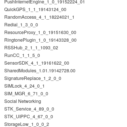
PushInternetEngine_1_0_19152224_01
QuickGPS_1_1_19143124_00
RandomAccess_4_1_18224021_1
Redial_1_3_0_0
ResourceProxy_1_0_19151630_00
RingtonePlugin_1_0_19143328_00
RSSHub_2_1_1_1093_02
RunCC_1_1_5_0
SensorSDK_4_1_19161622_00
SharedModules_1.01.19142728.00
SignatureReplace_1_2_0_0
SIMLock_4_24_0_1
SIM_MGR_6_71_0_0
Social Networking
STK_Service_4_89_0_0
STK_UIPPC_4_67_0_0
StorageLow_1_0_0_2