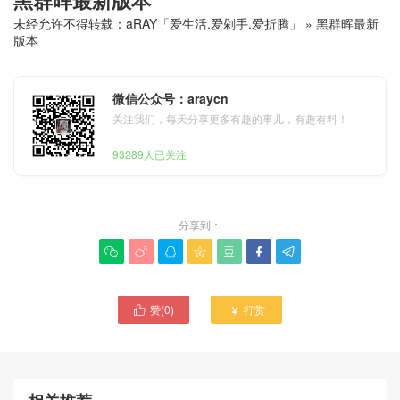
未经允许不得转载：
aRAY「爱生活.爱剁手.爱折腾」
»
黑群晖最新
版本
微信公众号：araycn
关注我们，每天分享更多有趣的事儿，有趣有料！
93289人已关注
分享到：







赞(
0
)
打赏

