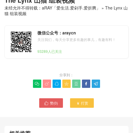
未经允许不得转载：
aRAY「爱生活.爱剁手.爱折腾」
»
The Lynx 山
猫 组装视频
微信公众号：araycn
关注我们，每天分享更多有趣的事儿，有趣有料！
93289人已关注
分享到：







赞(
0
)
打赏

