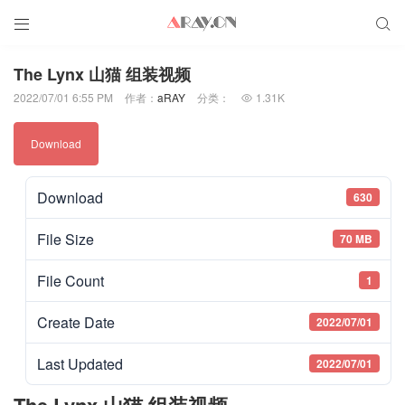


The Lynx 山猫 组装视频
2022/07/01 6:55 PM
作者：
aRAY
分类：
1.31K

Download
Download
630
File Size
70 MB
File Count
1
Create Date
2022/07/01
Last Updated
2022/07/01
The Lynx 山猫 组装视频