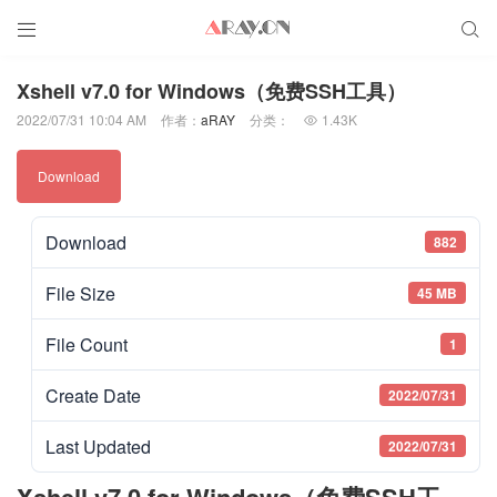


Xshell v7.0 for Windows（免费SSH工具）
2022/07/31 10:04 AM
作者：
aRAY
分类：
1.43K

Download
Download
882
File Size
45 MB
File Count
1
Create Date
2022/07/31
Last Updated
2022/07/31
Xshell v7.0 for Windows（免费SSH工