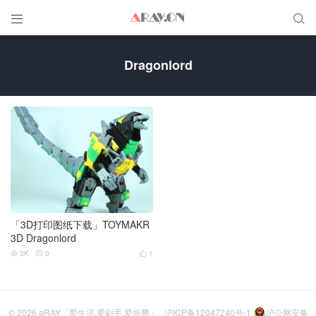


Dragonlord
「3D打印图纸下载」TOYMAKR
3D Dragonlord
3K
0
1



© 2026
aRAY「爱生活.爱剁手.爱折腾」
沪ICP备12047240号-1
沪公网安备