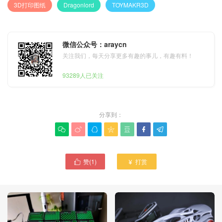
3D打印图纸
Dragonlord
TOYMAKR3D
微信公众号：araycn
关注我们，每天分享更多有趣的事儿，有趣有料！
93289人已关注
分享到：







赞(
1
)
打赏

