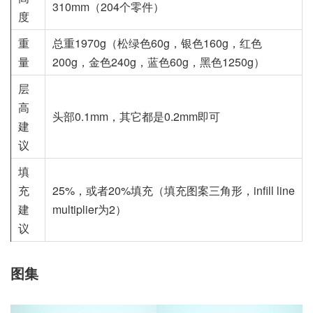
310mm（204个零件）
度
重
总重1970g（松绿色60g，银色160g，红色
量
200g，金色240g，蓝色60g，黑色1250g）
层
高
头部0.1mm，其它都是0.2mm即可
建
议
填
充
25%，或者20%填充（填充图案三角形，infill line
建
multiplier为2）
议
图集