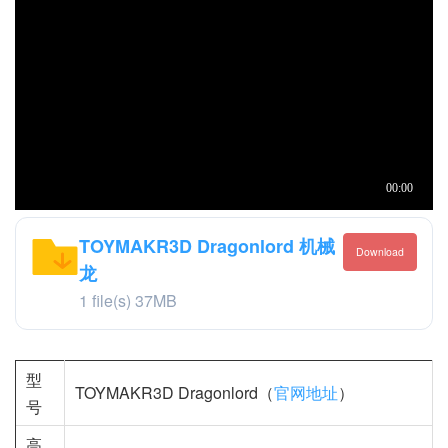
TOYMAKR3D Dragonlord 机械
Download
龙
1 file(s)
37MB
型
TOYMAKR3D Dragonlord（
官网地址
）
号
高