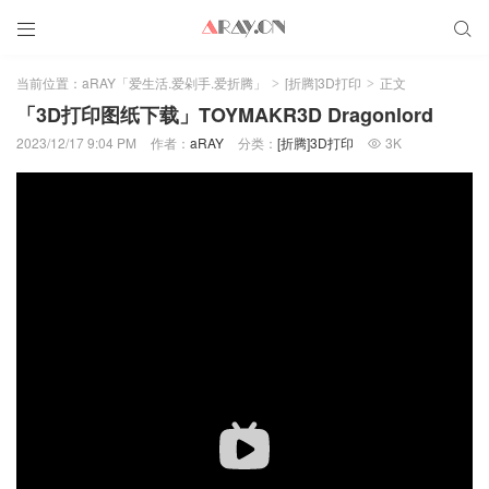


当前位置：
aRAY「爱生活.爱剁手.爱折腾」
[折腾]3D打印
正文
>
>
「3D打印图纸下载」TOYMAKR3D Dragonlord
2023/12/17 9:04 PM
作者：
aRAY
分类：
[折腾]3D打印
3K
