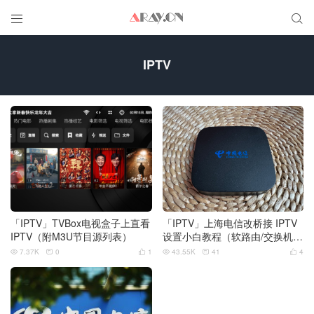


IPTV
「IPTV」TVBox电视盒子上直看
「IPTV」上海电信改桥接 IPTV
IPTV（附M3U节目源列表）
设置小白教程（软路由/交换机V
LAN设置）更新中
7.37K
0
1
43.55K
41
4





