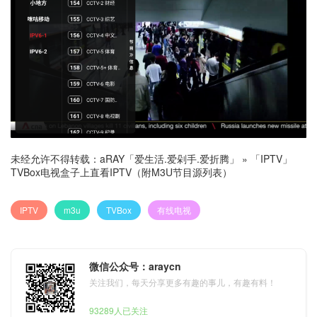
未经允许不得转载：
aRAY「爱生活.爱剁手.爱折腾」
»
「IPTV」
TVBox电视盒子上直看IPTV（附M3U节目源列表）
IPTV
m3u
TVBox
有线电视
微信公众号：araycn
关注我们，每天分享更多有趣的事儿，有趣有料！
93289人已关注