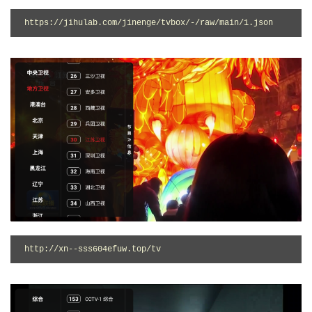
https://jihulab.com/jinenge/tvbox/-/raw/main/1.json
http://xn--sss604efuw.top/tv