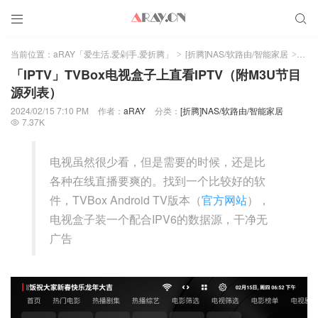


当前位置：
aRAY「爱生活.爱剁手.爱折腾」
[折腾]NAS/软路由/智能家居
正文
>
>
「IPTV」TVBox电视盒子上直看IPTV（附M3U节目
源列表）
2024/02/15 7:10 PM
作者：
aRAY
分类：
[折腾]NAS/软路由/智能家居
7.37K

电视虽然很少看，但是需要的时候，还是比
各种在线直播要爽的。找到一个比较好的软
件，TVBox Android TV版本（
官方网站
），
电视盒子装一个配合IPV6的数据源，干净无
广告