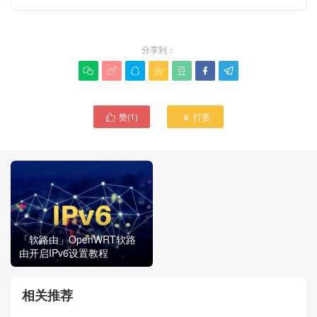
分享到：







赞(
1
)
打赏


「软路由」OpenWRT软路
由开启IPv6设置教程
相关推荐