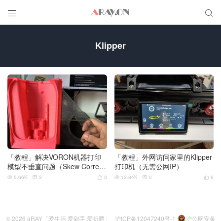


Klipper
「教程」解决VORON机器打印
「教程」外网访问家里的Klipper
模型不垂直问题（Skew Correcti
打印机（无需公网IP）
on软件微调矫正）
5.66K
3
3
12.84K
0
6






© 2026
aRAY「爱生活.爱剁手.爱折腾」
沪ICP备12047240号-1
沪公网安备