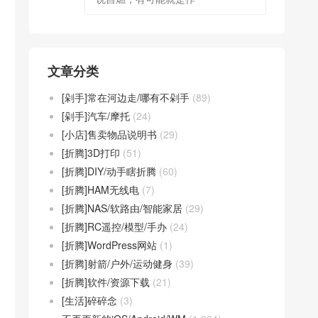
文章分类
[剁手]常在河边走/哪有不剁手
(89)
[剁手]汽车/摩托
(24)
[小店]售卖物品说明书
(29)
[折腾]3D打印
(51)
[折腾]DIY/动手瞎折腾
(60)
[折腾]HAM无线电
(7)
[折腾]NAS/软路由/智能家居
(29)
[折腾]RC遥控/模型/手办
(24)
[折腾]WordPress网站
(1)
[折腾]射箭/户外/运动健身
(39)
[折腾]软件/资源下载
(21)
[生活]碎碎念
(3)