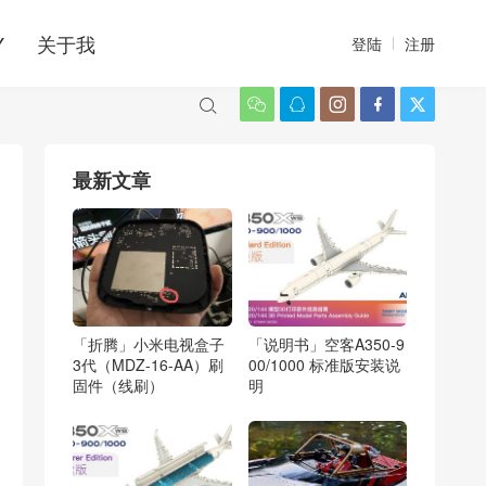
Y
关于我
登陆
注册






最新文章
「折腾」小米电视盒子
「说明书」空客A350-9
3代（MDZ-16-AA）刷
00/1000 标准版安装说
固件（线刷）
明