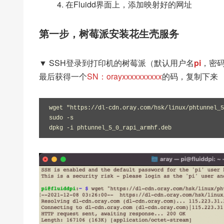
在Fluidd界面上，添加映射好的网址
第一步，树莓派安装花生壳服务
▼ SSH登录到打印机的树莓派（默认用户名
pi
，密
最后获得一个
SN：orayxxxxxxxxxx
的码，复制下来
wget "https://dl-cdn.oray.com/hsk/linux/phtunnel_5
sudo -s

dpkg -i phtunnel_5_0_rapi_armhf.deb