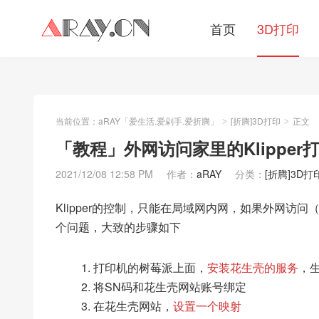
首页
3D打印
当前位置：
aRAY「爱生活.爱剁手.爱折腾」
[折腾]3D打印
正文
>
>
「教程」外网访问家里的Klipper
2021/12/08 12:58 PM
作者：
aRAY
分类：
[折腾]3D打
Klipper的控制，只能在局域网内网，如果外网访
个问题，大致的步骤如下
打印机的树莓派上面，
安装花生壳的服务
，
将SN码和花生壳网站账号绑定
在花生壳网站，
设置一个映射