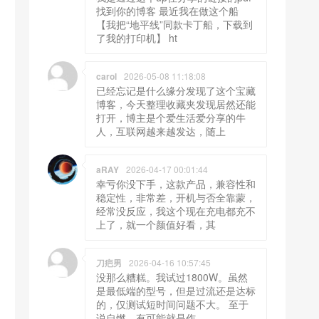
找到你的博客 最近我在做这个船
【我把“地平线”同款卡丁船，下载到
了我的打印机】 ht
carol
2026-05-08 11:18:08
已经忘记是什么缘分发现了这个宝藏
博客，今天整理收藏夹发现居然还能
打开，博主是个爱生活爱分享的牛
人，互联网越来越发达，随上
aRAY
2026-04-17 00:01:44
幸亏你没下手，这款产品，兼容性和
稳定性，非常差，开机与否全靠蒙，
经常没反应，我这个现在充电都充不
上了，就一个颜值好看，其
刀疤男
2026-04-16 10:57:45
没那么糟糕。我试过1800W。虽然
是最低端的型号，但是过流还是达标
的，仅测试短时间问题不大。 至于
说自燃，有可能就是作