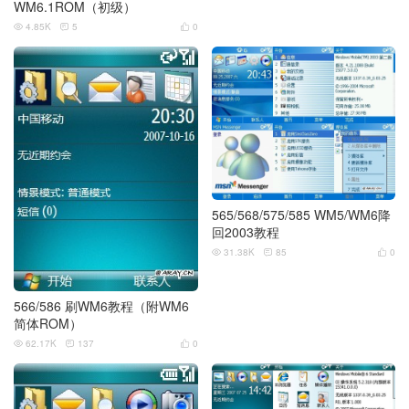
WM6.1ROM（初级）
4.85K
5
0



565/568/575/585 WM5/WM6降
回2003教程
31.38K
85
0



566/586 刷WM6教程（附WM6
简体ROM）
62.17K
137
0


