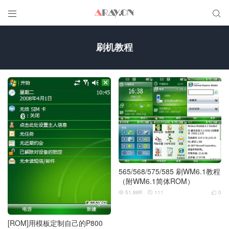


刷机教程
565/568/575/585 刷WM6.1教程
（附WM6.1简体ROM）
51.88K
111
0



[ROM]用模板定制自己的P800