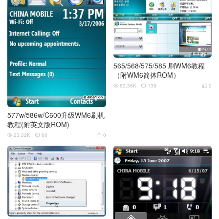
565/568/575/585 刷WM6教程
（附WM6简体ROM）
62.36K
139
0



577w/586w/C600升级WM6刷机
教程(附英文版ROM)
23.32K
60
0


