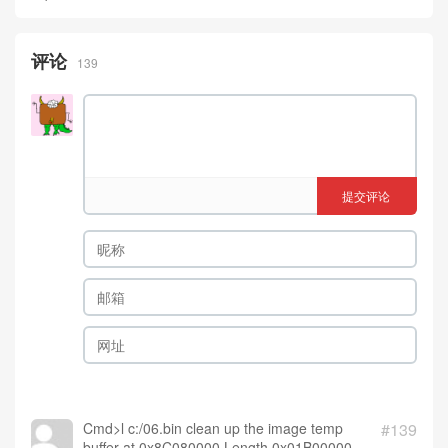
评论
139
提交评论
Cmd>l c:/06.bin clean up the image temp
#139
buffer at 0x8C080000 Length 0x01B00000