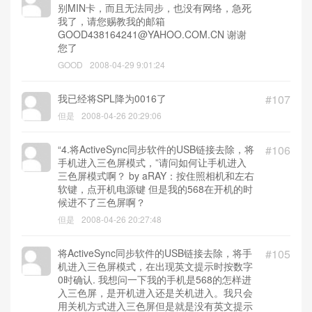
别MIN卡，而且无法同步，也没有网络，急死
我了，请您赐教我的邮箱
GOOD438164241@YAHOO.COM.CN 谢谢
您了
GOOD
2008-04-29 9:01:24
我已经将SPL降为0016了
#107
但是
2008-04-26 20:29:06
“4.将ActiveSync同步软件的USB链接去除，将
#106
手机进入三色屏模式，”请问如何让手机进入
三色屏模式啊？ by aRAY：按住照相机和左右
软键，点开机电源键 但是我的568在开机的时
候进不了三色屏啊？
但是
2008-04-26 20:27:48
将ActiveSync同步软件的USB链接去除，将手
#105
机进入三色屏模式，在出现英文提示时按数字
0时确认. 我想问一下我的手机是568的怎样进
入三色屏，是开机进入还是关机进入。我只会
用关机方式进入三色屏但是就是没有英文提示