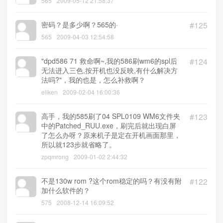
565
2009-05-12 21:58:37
密码？是多少啊？565的·
#125
565
2009-04-03 12:54:58
"dpd586 71 救命啊~,我的586刷wm6的spl后
#124
无法进入三色,按开机也没反映,有什么解决方
法吗?"，我的也是，怎么补救啊？
eliken
2009-02-04 16:00:36
高手，我的585刷了04 SPL0109 WM6文件夹
#123
中的Patched_RUU.exe，刷完后就出现白屏
了怎么办呀？原来机子是定在开机画面那里，
所以就123步就省略了。
zpqmrong
2009-01-02 2:44:32
不是130w rom ?这个rom稳定的吗？有没有附
#122
加什么软件的？
575
2008-12-14 16:09:52