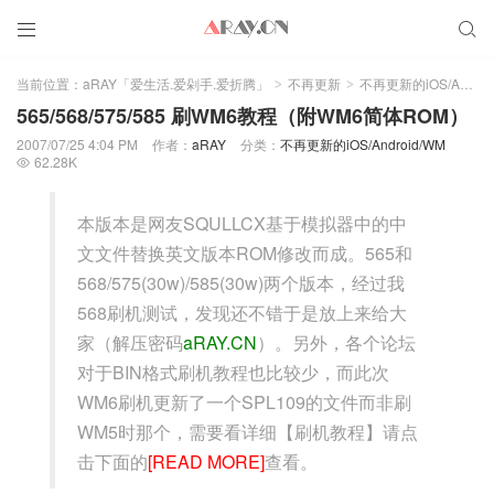


当前位置：
aRAY「爱生活.爱剁手.爱折腾」
不再更新
不再更新的iOS/Android/WM
>
>
565/568/575/585 刷WM6教程（附WM6简体ROM）
2007/07/25 4:04 PM
作者：
aRAY
分类：
不再更新的iOS/Android/WM
62.28K

本版本是网友SQULLCX基于模拟器中的中
文文件替换英文版本ROM修改而成。565和
568/575(30w)/585(30w)两个版本，经过我
568刷机测试，发现还不错于是放上来给大
家（解压密码
aRAY.CN
）。另外，各个论坛
对于BIN格式刷机教程也比较少，而此次
WM6刷机更新了一个SPL109的文件而非刷
WM5时那个，需要看详细【刷机教程】请点
击下面的
[READ MORE]
查看。