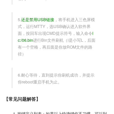
5.
还是禁用USB链接
，将手机进入三色屏模
式，运行MTTY，选USB确认进入软件界
面，按回车出现CMD提示符号，输入命令
l
c:/06.bin
进行Bin文件刷机（l是小写L，后面
有一个空格，再后面是你放ROM文件的路
径）
6.耐心等待，直到提示你刷机成功，并提示
你reboot重启手机为止。
【常见问题解答】
按键定义列表：如果以上快捷键你不习惯，可以到