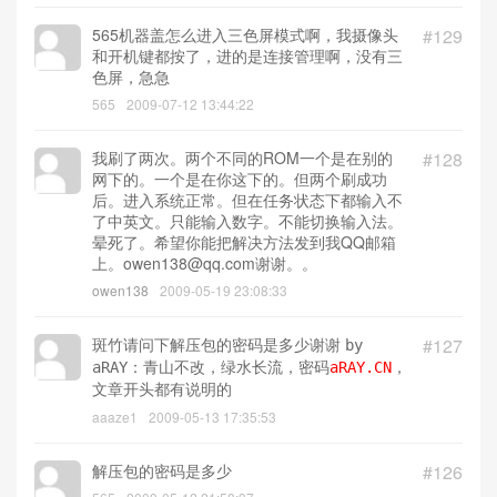
565机器盖怎么进入三色屏模式啊，我摄像头
#129
和开机键都按了，进的是连接管理啊，没有三
色屏，急急
565
2009-07-12 13:44:22
我刷了两次。两个不同的ROM一个是在别的
#128
网下的。一个是在你这下的。但两个刷成功
后。进入系统正常。但在任务状态下都输入不
了中英文。只能输入数字。不能切换输入法。
晕死了。希望你能把解决方法发到我QQ邮箱
上。owen138@qq.com谢谢。。
owen138
2009-05-19 23:08:33
斑竹请问下解压包的密码是多少谢谢
#127
by
aRAY：青山不改，绿水长流，密码
aRAY.CN
，
文章开头都有说明的
aaaze1
2009-05-13 17:35:53
解压包的密码是多少
#126