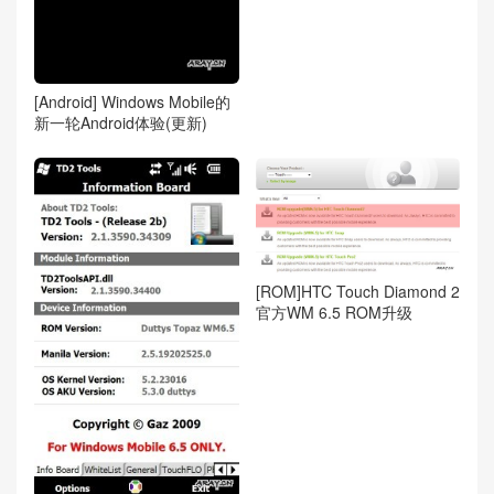
[Android] Windows Mobile的
新一轮Android体验(更新)
[ROM]HTC Touch Diamond 2
官方WM 6.5 ROM升级