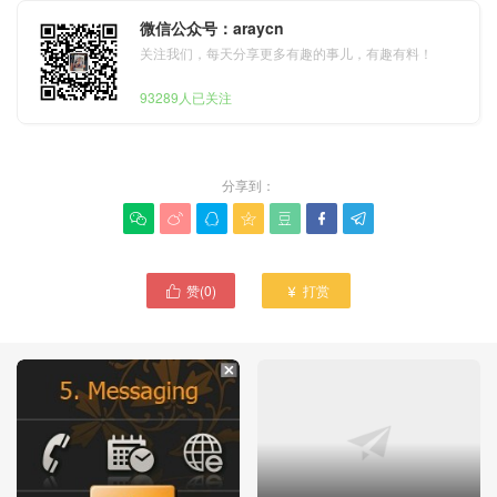
微信公众号：araycn
关注我们，每天分享更多有趣的事儿，有趣有料！
93289人已关注
分享到：







赞(
0
)
打赏

