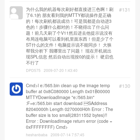
为什么我的机器每次刷好都直接进三色啊！刷
#131
了6.1的 朋友看到我的MTTY都说操作是正确
的！每次刷机都说成功！可是我都是自动进3
色的！步骤什么都对的！不晓得出了什么问
题！前几天刷了个V11然后进去他提示说没有
布局连电脑可以看到机里面东西！但是少了个
ST什么的文件！电脑提示说不能同步！ 大狭
帮我分析下 我哪里出了问题！ 现在开机就出
现SPL信息 然后自动出现按0的提示！ 硬启也
不行了
DPD575
2009-07-20 1:43:40
Cmd>l e:/565.bin clean up the image temp
#130
buffer at 0x8C080000 Length 0x01B00000
MTTYDownloadImage "e:/565.bin"
:F=e:/565.bin start download SAddress
82040000h Length 0270000H0h Error : The
buffer size is too small(28311552 bytes)!!
Error : DownloadImage return error (code =
0xFFFFFFFF) Cmd>
heshanbaba
2009-07-14 7:57:45