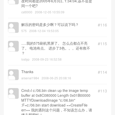
改时间都是2005年6月3日, 1:34:04,该不会是
同一个吧?
cst0000
2008-12-05 10:55:09
解压的密码是多少啊？可以说下吗？
#116
575
2008-12-04 19:53:05
.....我的575刷机黑屏了。 怎么点都点不亮
#115
了。 电池有点。 进步了3色。。。还有救不
？
lostyp
2008-09-23 16:52:58
Thanks
#114
arsenal1984
2008-06-25 20:08:16
Cmd>l c:/06.bin clean up the image temp
#113
buffer at 0x8C080000 Length 0x01B00000
MTTYDownloadImage "c:/06.bin"
:F=c:/06.bin start download ==CreateFile
err== 我的遇到这个问题，不知该怎么办，请
楼主帮帮忙！