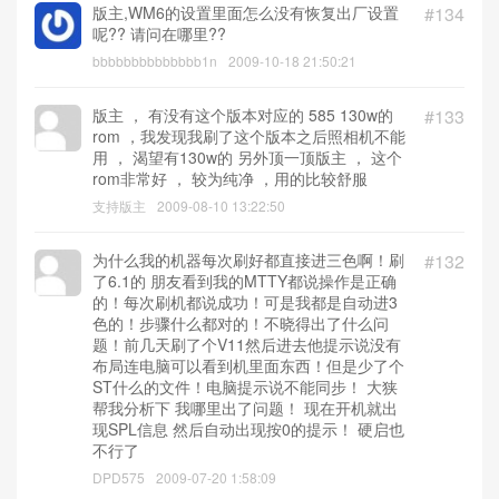
版主,WM6的设置里面怎么没有恢复出厂设置
#134
呢?? 请问在哪里??
bbbbbbbbbbbbbb1n
2009-10-18 21:50:21
版主 ， 有没有这个版本对应的 585 130w的
#133
rom ，我发现我刷了这个版本之后照相机不能
用 ， 渴望有130w的 另外顶一顶版主 ， 这个
rom非常好 ， 较为纯净 ，用的比较舒服
支持版主
2009-08-10 13:22:50
为什么我的机器每次刷好都直接进三色啊！刷
#132
了6.1的 朋友看到我的MTTY都说操作是正确
的！每次刷机都说成功！可是我都是自动进3
色的！步骤什么都对的！不晓得出了什么问
题！前几天刷了个V11然后进去他提示说没有
布局连电脑可以看到机里面东西！但是少了个
ST什么的文件！电脑提示说不能同步！ 大狭
帮我分析下 我哪里出了问题！ 现在开机就出
现SPL信息 然后自动出现按0的提示！ 硬启也
不行了
DPD575
2009-07-20 1:58:09