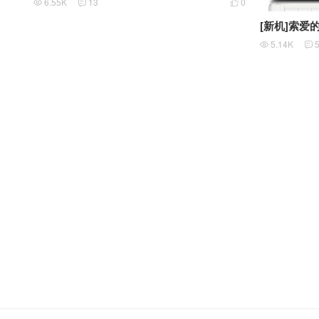
6.55K
13
0



[新机]索爱的
5.14K

