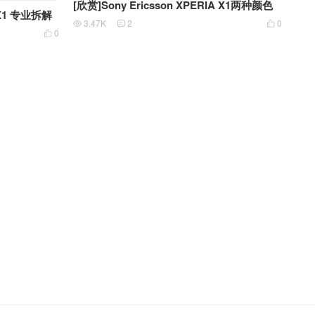
[欣赏]Sony Ericsson XPERIA X1两种颜色
A X1 专业拆解
3.47K
2
0



0
