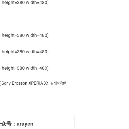
 height=380 width=480]
 height=380 width=480]
 height=380 width=480]
 height=380 width=480]
]Sony Ericsson XPERIA X1 专业拆解
众号：araycn