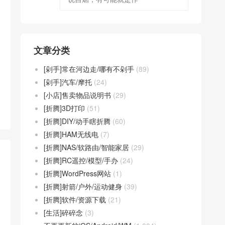
文章分类
[剁手]常在河边走/哪有不剁手
(89)
[剁手]汽车/摩托
(24)
[小店]售卖物品说明书
(29)
[折腾]3D打印
(51)
[折腾]DIY/动手瞎折腾
(60)
[折腾]HAM无线电
(7)
[折腾]NAS/软路由/智能家居
(29)
[折腾]RC遥控/模型/手办
(24)
[折腾]WordPress网站
(1)
[折腾]射箭/户外/运动健身
(39)
[折腾]软件/资源下载
(21)
[生活]碎碎念
(3)