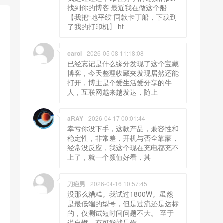
找到你的博客 最近我在做这个船
【我把“地平线”同款卡丁船，下载到
了我的打印机】 ht
carol
2026-05-08 11:18:08
已经忘记是什么缘分发现了这个宝藏
博客，今天整理收藏夹发现居然还能
打开，博主是个爱生活爱分享的牛
人，互联网越来越发达，随上
aRAY
2026-04-17 00:01:44
幸亏你没下手，这款产品，兼容性和
稳定性，非常差，开机与否全靠蒙，
经常没反应，我这个现在充电都充不
上了，就一个颜值好看，其
刀疤男
2026-04-16 10:57:45
没那么糟糕。我试过1800W。虽然
是最低端的型号，但是过流还是达标
的，仅测试短时间问题不大。 至于
说自燃，有可能就是作