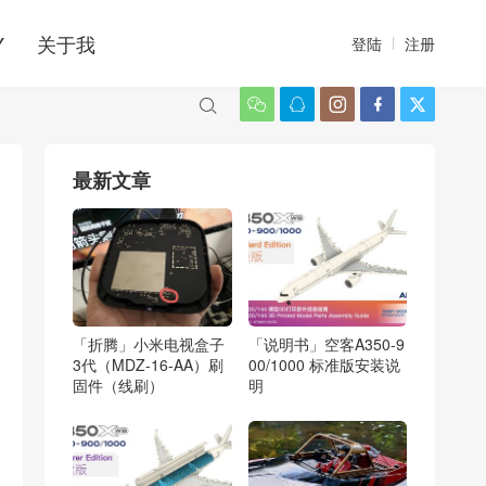
Y
关于我
登陆
注册






最新文章
「折腾」小米电视盒子
「说明书」空客A350-9
3代（MDZ-16-AA）刷
00/1000 标准版安装说
固件（线刷）
明