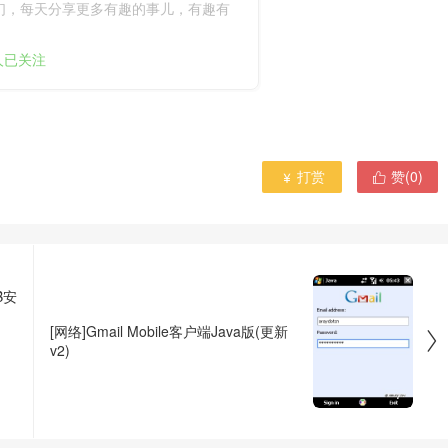
们，每天分享更多有趣的事儿，有趣有
9人已关注
打赏
赞(
0
)


AB安
[网络]Gmail Mobile客户端Java版(更新

v2)