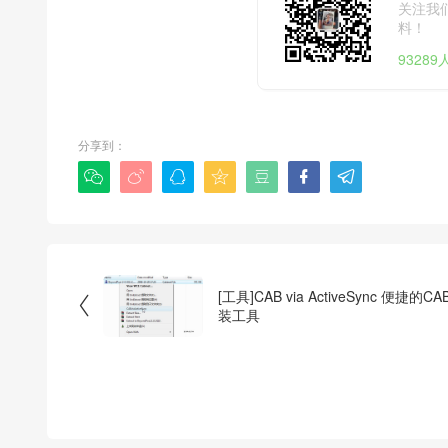
关注我
料！
9328
分享到：







[工具]CAB via ActiveSync 便捷的C

装工具