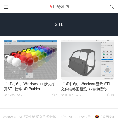


STL
「3D打印」Windows 11默认打
「3D打印」Windows显示.STL
开STL软件 3D Builder
文件缩略图预览（2款免费软
件）
7.93K
0
7
15.19K
0
15






© 2026
aRAY「爱生活.爱剁手.爱折腾」
沪ICP备12047240号-1
沪公网安备