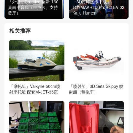
「外设」Creative 创新 T60
「3D打印图纸下载」
桌面小音箱（带声卡、支持
TOYMAKR3D Project EV-02
蓝牙）
Kaiju Hunter
相关推荐
「摩托艇」Valkyrie 50cm喷
「喷射船」3D Sets Skippy 喷
射摩托艇 配套M-JET-35泵
射船（带拖车）