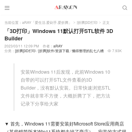


当前位置：
aRAY「爱生活.爱剁手.爱折腾」
[折腾]3D打印
正文
>
>
「3D打印」Windows 11默认打开STL软件 3D
Builder
2023/03/11 12:09 PM
作者：
aRAY
分类：
[折腾]3D打印
/
[折腾]软件/资源下载
/
懒得整理的乱七八糟
7.93K

安装Windows 11后发现，此前Windows 10
自带的可以打开STL文件查看的3D
Builder，没有默认安装。日常快速浏览STL
文件就非常不方便，大概折腾了下，把方法
记录下分享给大家
▼ 首先，Windows 11需要安装好Microsoft Store应用商店
（某些精简版本Win11系统都去掉了商店），安装的方式很