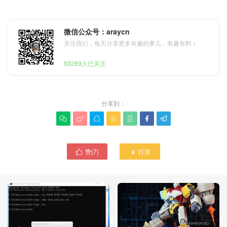
微信公众号：araycn
关注我们，每天分享更多有趣的事儿，有趣有料！
93289人已关注
分享到：







赞(
7
)
打赏

