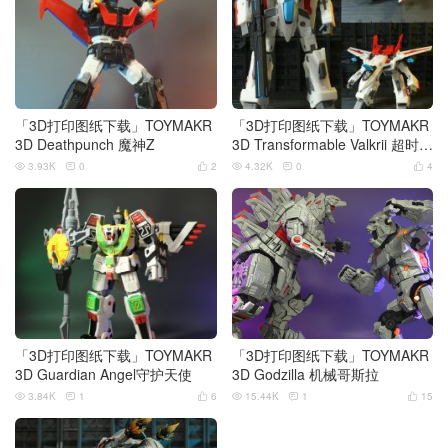
「3D打印图纸下载」TOYMAKR
「3D打印图纸下载」TOYMAKR
3D Deathpunch 魔神Z
3D Transformable Valkrii 超时空
要塞
3.93K
0
2
4.32K
0
4






「3D打印图纸下载」TOYMAKR
「3D打印图纸下载」TOYMAKR
3D Guardian Angel守护天使
3D Godzilla 机械哥斯拉
3.84K
1
6
15.44K
1
15





