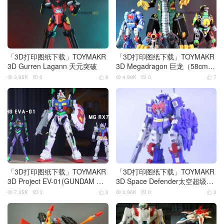
「3D打印图纸下载」TOYMAKR
「3D打印图纸下载」TOYMAKR
3D Gurren Lagann 天元突破
3D Megadragon 巨龙（58cm巨
型）
3.95K
0
6
4.99K
0
7






「3D打印图纸下载」TOYMAKR
「3D打印图纸下载」TOYMAKR
3D Project EV-01(GUNDAM RX
3D Space Defender太空超级佐
78-2 X EVANGELION 01)
德
7.35K
3
3
3.96K
0
3





