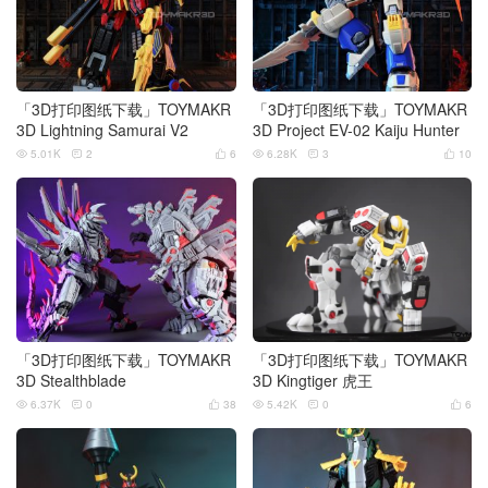
「3D打印图纸下载」TOYMAKR
「3D打印图纸下载」TOYMAKR
3D Lightning Samurai V2
3D Project EV-02 Kaiju Hunter
5.01K
2
6
6.28K
3
10






「3D打印图纸下载」TOYMAKR
「3D打印图纸下载」TOYMAKR
3D Stealthblade
3D Kingtiger 虎王
6.37K
0
38
5.42K
0
6





