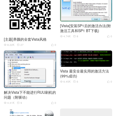
[Vista]安装SP1后的激活办法(附
激活工具和SP1 BT下载)
4.74K
8
0



[主题]养颜的全套Vista风格
8.22K
27
0



Vista 最安全最实用的激活方法
(99%成功)
6.45K
6
0



解决Vista下不能进行RUU刷机的
问题（附驱动）
4.41K
9
0


