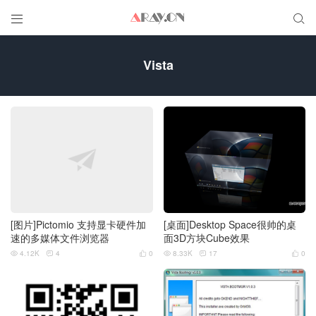


Vista
[图片]Pictomio 支持显卡硬件加
[桌面]Desktop Space很帅的桌
速的多媒体文件浏览器
面3D方块Cube效果
4.12K
4
0
8.33K
17
0





