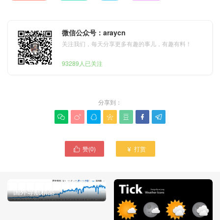
微信公众号：araycn
关注我们，每天分享更多有趣的事儿，有趣有料！
93289人已关注
分享到：







赞(
0
)
打赏


[导航]TomTom Navigator 7
国外导航精品