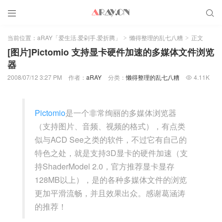


当前位置：
aRAY「爱生活.爱剁手.爱折腾」
懒得整理的乱七八糟
正文
>
>
[图片]Pictomio 支持显卡硬件加速的多媒体文件浏览
器
2008/07/12 3:27 PM
作者：
aRAY
分类：
懒得整理的乱七八糟
4.11K

Pictomio
是一个非常绚丽的多媒体浏览器
（支持图片、音频、视频的格式），有点类
似与ACD See之类的软件，不过它有自己的
特色之处，就是支持3D显卡的硬件加速（支
持ShaderModel 2.0，官方推荐显卡显存
128MB以上），是的各种多媒体文件的浏览
更加平滑流畅，并且效果出众。感谢葛涵涛
的推荐！