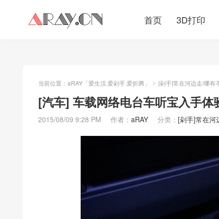
首页
3D打印
当前位置：
aRAY「爱生活.爱剁手.爱折腾」
[剁手]常在河边走/哪有
>
[汽车] 车载网络电台车听宝入手体
2015/08/09 9:28 PM
作者：
aRAY
分类：
[剁手]常在河