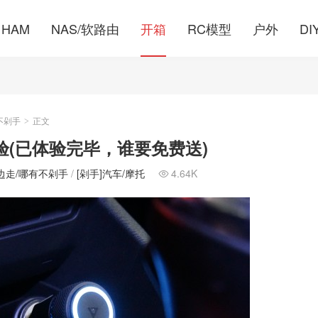
HAM
NAS/软路由
开箱
RC模型
户外
DI
不剁手
正文
>
验(已体验完毕，谁要免费送)
边走/哪有不剁手
/
[剁手]汽车/摩托
4.64K
