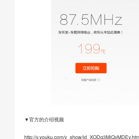
▼官方的介绍视频
http://v.youku.com/v_show/id_XODg3MjQyMDEy.htm