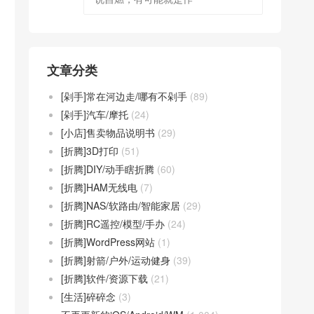
文章分类
[剁手]常在河边走/哪有不剁手
(89)
[剁手]汽车/摩托
(24)
[小店]售卖物品说明书
(29)
[折腾]3D打印
(51)
[折腾]DIY/动手瞎折腾
(60)
[折腾]HAM无线电
(7)
[折腾]NAS/软路由/智能家居
(29)
[折腾]RC遥控/模型/手办
(24)
[折腾]WordPress网站
(1)
[折腾]射箭/户外/运动健身
(39)
[折腾]软件/资源下载
(21)
[生活]碎碎念
(3)