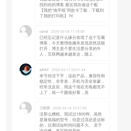
找到你的博客 最近我在做这个船
【我把“地平线”同款卡丁船，下载到
了我的打印机】 ht
carol
2026-05-08 11:18:08
已经忘记是什么缘分发现了这个宝藏
博客，今天整理收藏夹发现居然还能
打开，博主是个爱生活爱分享的牛
人，互联网越来越发达，随上
aRAY
2026-04-17 00:01:44
幸亏你没下手，这款产品，兼容性和
稳定性，非常差，开机与否全靠蒙，
经常没反应，我这个现在充电都充不
上了，就一个颜值好看，其
刀疤男
2026-04-16 10:57:45
没那么糟糕。我试过1800W。虽然
是最低端的型号，但是过流还是达标
的，仅测试短时间问题不大。 至于
说自燃，有可能就是作