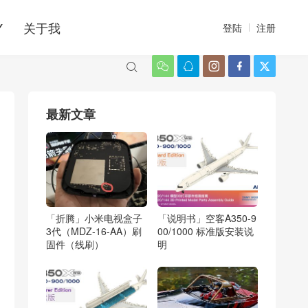
Y
关于我
登陆
注册






最新文章
「折腾」小米电视盒子
「说明书」空客A350-9
3代（MDZ-16-AA）刷
00/1000 标准版安装说
固件（线刷）
明