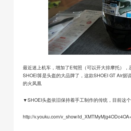
最近迷上机车，增加了E驾照（可以开大排摩托），
SHOEI算是头盔的大品牌了，这款SHOEI GT 
的火凤凰
▼SHOEI头盔依旧保持着手工制作的传统，目前这
http://v.youku.com/v_show/id_XMTMyMjg4ODc4OA=