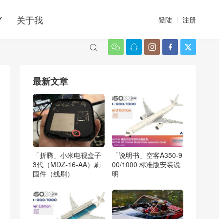
Y
关于我
登陆
注册






最新文章
「折腾」小米电视盒子
「说明书」空客A350-9
3代（MDZ-16-AA）刷
00/1000 标准版安装说
固件（线刷）
明