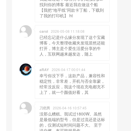
找到你的博客 最近我在做这个船
【我把“地平线”同款卡丁船，下载到
了我的打印机】 ht
carol
2026-05-08 11:18:08
已经忘记是什么缘分发现了这个宝藏
博客，今天整理收藏夹发现居然还能
打开，博主是个爱生活爱分享的牛
人，互联网越来越发达，随上
aRAY
2026-04-17 00:01:44
幸亏你没下手，这款产品，兼容性和
稳定性，非常差，开机与否全靠蒙，
经常没反应，我这个现在充电都充不
上了，就一个颜值好看，其
刀疤男
2026-04-16 10:57:45
没那么糟糕。我试过1800W。虽然
是最低端的型号，但是过流还是达标
的，仅测试短时间问题不大。 至于
说自燃，有可能就是作