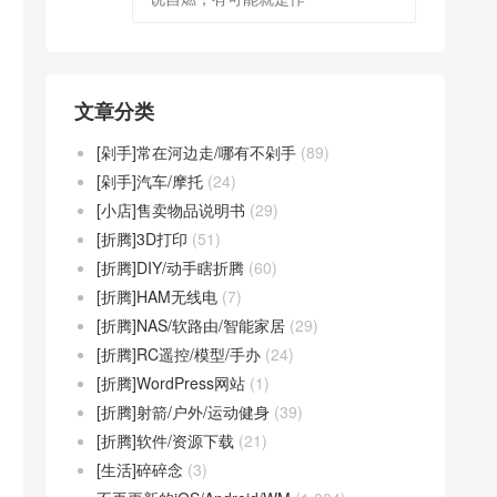
文章分类
[剁手]常在河边走/哪有不剁手
(89)
[剁手]汽车/摩托
(24)
[小店]售卖物品说明书
(29)
[折腾]3D打印
(51)
[折腾]DIY/动手瞎折腾
(60)
[折腾]HAM无线电
(7)
[折腾]NAS/软路由/智能家居
(29)
[折腾]RC遥控/模型/手办
(24)
[折腾]WordPress网站
(1)
[折腾]射箭/户外/运动健身
(39)
[折腾]软件/资源下载
(21)
[生活]碎碎念
(3)