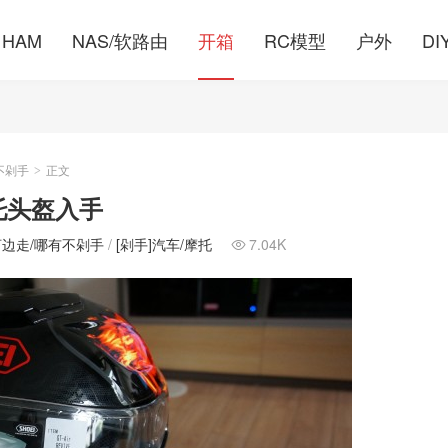
HAM
NAS/软路由
开箱
RC模型
户外
DI
不剁手
正文
>
 摩托头盔入手
河边走/哪有不剁手
/
[剁手]汽车/摩托
7.04K
