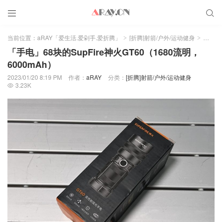


当前位置：
aRAY「爱生活.爱剁手.爱折腾」
[折腾]射箭/户外/运动健身
正文
>
>
「手电」68块的SupFire神火GT60（1680流明，
6000mAh）
2023/01/20 8:19 PM
作者：
aRAY
分类：
[折腾]射箭/户外/运动健身
3.23K
