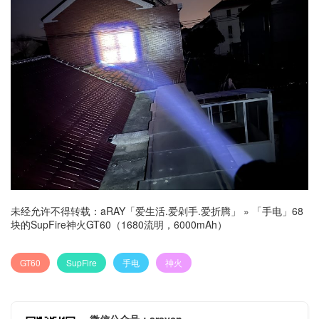
未经允许不得转载：
aRAY「爱生活.爱剁手.爱折腾」
»
「手电」68
块的SupFire神火GT60（1680流明，6000mAh）
GT60
SupFire
手电
神火