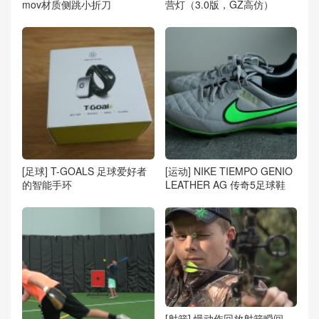
mov材质侧跳小折刀
营灯（3.0版，GZ高仿）
[足球] T-GOALS 足球爱好者
[运动] NIKE TIEMPO GENIO
的智能手环
LEATHER AG 传奇5足球鞋
[射箭] 慢动作回放射箭瞬间