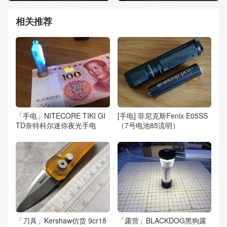
相关推荐
「手电」NITECORE TIKI GI
[手电] 菲尼克斯Fenix E05SS
TD奈特科尔迷你夜光手电
（7号电池85流明）
「刀具」Kershaw仿货 9cr18
「露营」BLACKDOG黑狗露