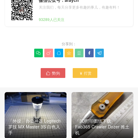
微信公众号：araycn
关注我们，每天分享更多有趣的事儿，有趣有料！
93289人已关注
分享到：







赞(
9
)
打赏


「外设」办公神器 Logitech
「3D打印图纸下载」
罗技 MX Master 3S 白色入
Fab365 Crawler Dozer 推土
手
机