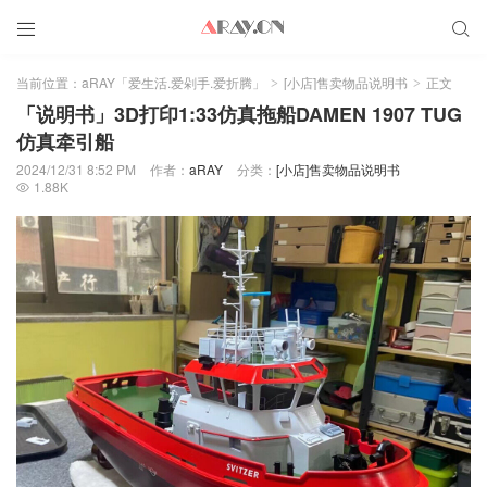


当前位置：
aRAY「爱生活.爱剁手.爱折腾」
[小店]售卖物品说明书
正文
>
>
「说明书」3D打印1:33仿真拖船DAMEN 1907 TUG
仿真牵引船
2024/12/31 8:52 PM
作者：
aRAY
分类：
[小店]售卖物品说明书
1.88K
