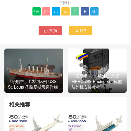
分享到：







赞(
0
)
打赏


「说明书」1:8舷外机 水星
「说明书」1:222比例 USS
MERCURY Racing 400模型
St. Louis 圣路易斯号巡洋舰
舷外机安装教程
相关推荐