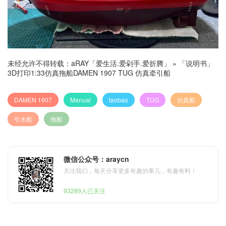
未经允许不得转载：
aRAY「爱生活.爱剁手.爱折腾」
»
「说明书」
3D打印1:33仿真拖船DAMEN 1907 TUG 仿真牵引船
DAMEN 1907
Manual
taobao
TUG
仿真船
引水船
拖船
微信公众号：araycn
关注我们，每天分享更多有趣的事儿，有趣有料！
93289人已关注