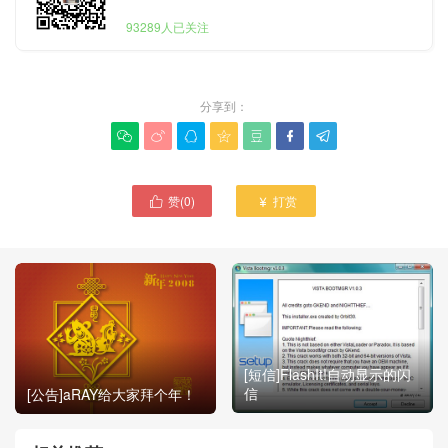
93289人已关注
分享到：







赞(
0
)
打赏


[短信]FlashIt!自动显示的闪
信
[公告]aRAY给大家拜个年！