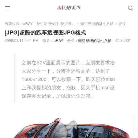


当前位置：
aRAY「爱生活.爱剁手.爱折腾」
懒得整理的乱七八糟
正文
>
>
[JPG]超酷的跑车透视图JPG格式
2008/02/11 4:41 PM
作者：
aRAY
分类：
懒得整理的乱七八糟
3.03K

之前在S2V里面展示的图片，应朋友要求给
大家分享一下，分辨率还蛮高的，达到了
1600×1200，可以收藏一下。昨天那位msn
上和我提起的朋友，抱歉，因为手机msn没
保存聊天记录，所以没记住邮箱。