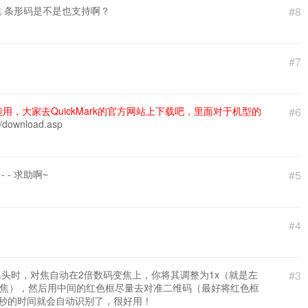
跳 条形码是不是也支持啊？
#8
#7
，大家去QuickMark的官方网站上下载吧，里面对于机型的
#6
c/download.asp
 - 求助啊~
#5
#4
摄像头时，对焦自动在2倍数码变焦上，你将其调整为1x（就是左
#3
变焦），然后用中间的红色框尽量去对准二维码（最好将红色框
2秒的时间就会自动识别了，很好用！