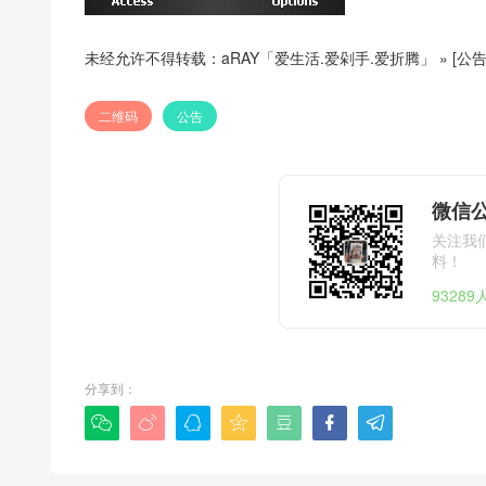
未经允许不得转载：
aRAY「爱生活.爱剁手.爱折腾」
»
[公
二维码
公告
微信公
关注我
料！
9328
分享到：






