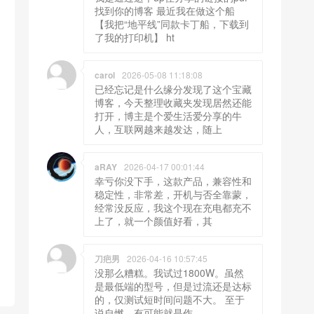
找到你的博客 最近我在做这个船
【我把“地平线”同款卡丁船，下载到
了我的打印机】 ht
carol
2026-05-08 11:18:08
已经忘记是什么缘分发现了这个宝藏
博客，今天整理收藏夹发现居然还能
打开，博主是个爱生活爱分享的牛
人，互联网越来越发达，随上
aRAY
2026-04-17 00:01:44
幸亏你没下手，这款产品，兼容性和
稳定性，非常差，开机与否全靠蒙，
经常没反应，我这个现在充电都充不
上了，就一个颜值好看，其
刀疤男
2026-04-16 10:57:45
没那么糟糕。我试过1800W。虽然
是最低端的型号，但是过流还是达标
的，仅测试短时间问题不大。 至于
说自燃，有可能就是作