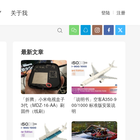
Y
关于我
登陆
注册






最新文章
「折腾」小米电视盒子
「说明书」空客A350-9
3代（MDZ-16-AA）刷
00/1000 标准版安装说
固件（线刷）
明