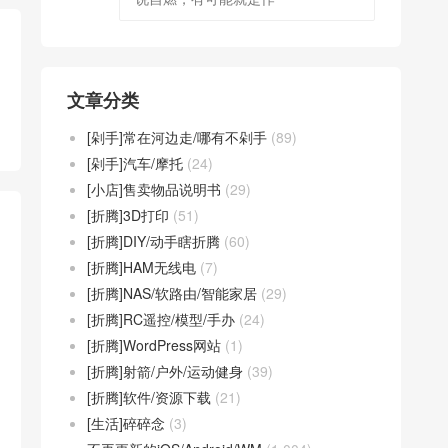
文章分类
[剁手]常在河边走/哪有不剁手
(89)
[剁手]汽车/摩托
(24)
[小店]售卖物品说明书
(29)
[折腾]3D打印
(51)
[折腾]DIY/动手瞎折腾
(60)
[折腾]HAM无线电
(7)
[折腾]NAS/软路由/智能家居
(29)
[折腾]RC遥控/模型/手办
(24)
[折腾]WordPress网站
(1)
[折腾]射箭/户外/运动健身
(39)
[折腾]软件/资源下载
(21)
[生活]碎碎念
(3)