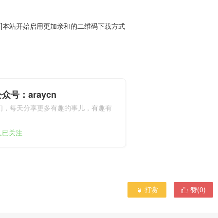
告]本站开始启用更加亲和的二维码下载方式
众号：araycn
们，每天分享更多有趣的事儿，有趣有
9人已关注
打赏
赞(
0
)

