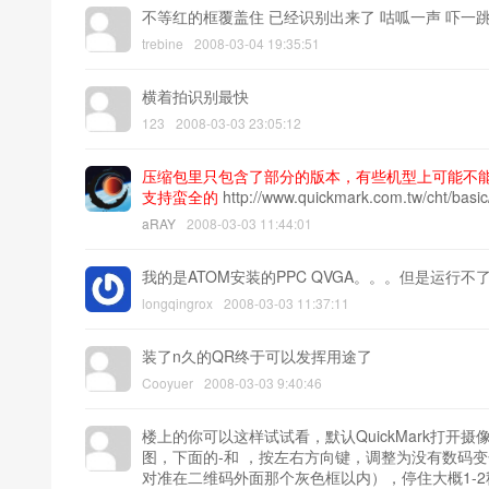
不等红的框覆盖住 已经识别出来了 咕呱一声 吓一
trebine
2008-03-04 19:35:51
横着拍识别最快
123
2008-03-03 23:05:12
压缩包里只包含了部分的版本，有些机型上可能不能用
支持蛮全的
http://www.quickmark.com.tw/cht/basi
aRAY
2008-03-03 11:44:01
我的是ATOM安装的PPC QVGA。。。但是运行不了-
longqingrox
2008-03-03 11:37:11
装了n久的QR终于可以发挥用途了
Cooyuer
2008-03-03 9:40:46
楼上的你可以这样试试看，默认QuickMark打开
图，下面的-和 ，按左右方向键，调整为没有数码
对准在二维码外面那个灰色框以内），停住大概1-