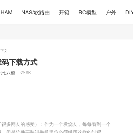
HAM
NAS/软路由
开箱
RC模型
户外
DI
正文
维码下载方式
乱七八糟
6K

了很多网友的感受）：作为一个发烧友，每每看到一个
用，但是软件要装进手机里你必须经历这样的过程，