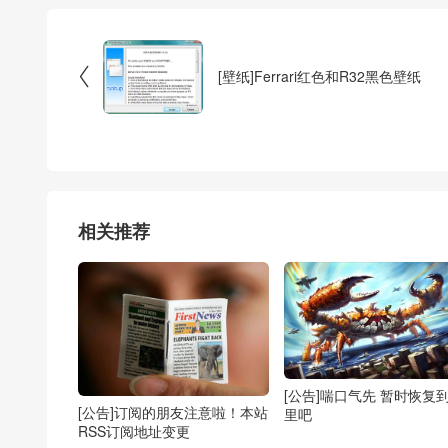

[壁纸]Ferrari红色和R32黑色壁纸
相关推荐
[公告]喘口气先 暂时恢复
[公告]订阅的朋友注意啦！本站
里吧
RSS订阅地址变更