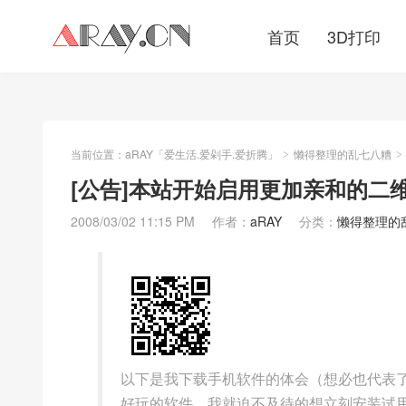
首页
3D打印
当前位置：
aRAY「爱生活.爱剁手.爱折腾」
懒得整理的乱七八糟
>
>
[公告]本站开始启用更加亲和的二
2008/03/02 11:15 PM
作者：
aRAY
分类：
懒得整理的
以下是我下载手机软件的体会（想必也代表
好玩的软件，我就迫不及待的想立刻安装试