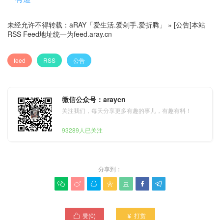
未经允许不得转载：
aRAY「爱生活.爱剁手.爱折腾」
»
[公告]本站
RSS Feed地址统一为feed.aray.cn
feed
RSS
公告
微信公众号：araycn
关注我们，每天分享更多有趣的事儿，有趣有料！
93289人已关注
分享到：







赞(
0
)
打赏

