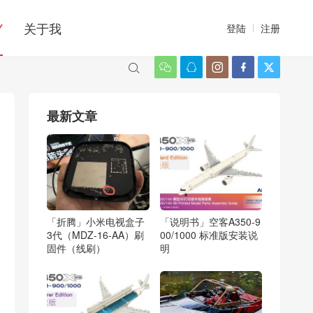
Y
关于我
登陆
注册






最新文章
「折腾」小米电视盒子
「说明书」空客A350-9
3代（MDZ-16-AA）刷
00/1000 标准版安装说
固件（线刷）
明