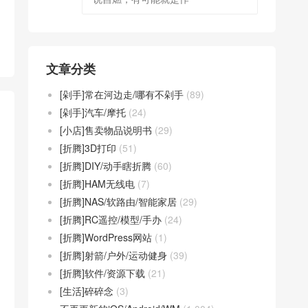
文章分类
[剁手]常在河边走/哪有不剁手
(89)
[剁手]汽车/摩托
(24)
[小店]售卖物品说明书
(29)
[折腾]3D打印
(51)
[折腾]DIY/动手瞎折腾
(60)
[折腾]HAM无线电
(7)
[折腾]NAS/软路由/智能家居
(29)
[折腾]RC遥控/模型/手办
(24)
[折腾]WordPress网站
(1)
[折腾]射箭/户外/运动健身
(39)
[折腾]软件/资源下载
(21)
[生活]碎碎念
(3)