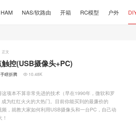
HAM
NAS/软路由
开箱
RC模型
户外
DI
正文
>
多点触控(USB摄像头+PC)
/动手瞎折腾
10.48K

用，使得这项本不算非常先进的技术（早在1990年，微软和罗
，成为红红火火的大热门。目前你能买到的最廉价的
下面这个视频，就教大家如何利用USB摄像头和一台PC，自己动
强大！