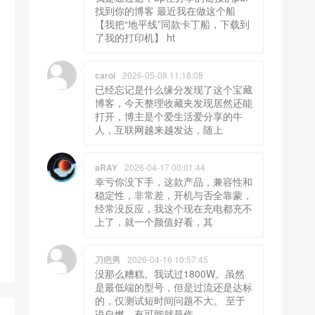
找到你的博客 最近我在做这个船
【我把“地平线”同款卡丁船，下载到
了我的打印机】 ht
carol
2026-05-08 11:18:08
已经忘记是什么缘分发现了这个宝藏
博客，今天整理收藏夹发现居然还能
打开，博主是个爱生活爱分享的牛
人，互联网越来越发达，随上
aRAY
2026-04-17 00:01:44
幸亏你没下手，这款产品，兼容性和
稳定性，非常差，开机与否全靠蒙，
经常没反应，我这个现在充电都充不
上了，就一个颜值好看，其
刀疤男
2026-04-16 10:57:45
没那么糟糕。我试过1800W。虽然
是最低端的型号，但是过流还是达标
的，仅测试短时间问题不大。 至于
说自燃，有可能就是作