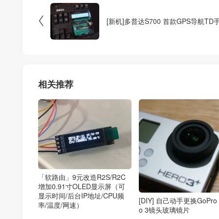

[新机]多普达S700 首款GPS导航TD
相关推荐
「软路由」9元改造R2S/R2C
增加0.91寸OLED显示屏（可
显示时间/后台IP地址/CPU频
[DIY] 自己动手更换GoPro 
率/温度/网速）
o 3镜头玻璃镜片