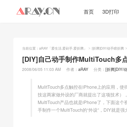
首页
3D打印
当前位置：
aRAY「爱生活.爱剁手.爱折腾」
[折腾]DIY/动手瞎折腾
>
[DIY]自己动手制作MultiTouch
2008/06/05 11:03 AM
作者：
aRAY
分类：
[折腾]DIY
MulitTouch多点触控在iPhone上的应
技这两家做外设的厂商就提出了这项技术）
MultiTouch产品也就是iPhone了，
手制作一个MultiTouch的“外设”，DIY就是