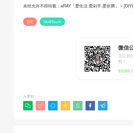
未经允许不得转载：
aRAY「爱生活.爱剁手.爱折腾」
»
[DI
DIY
MultiTouch
微信公
关注我
料！
9328
分享到：






