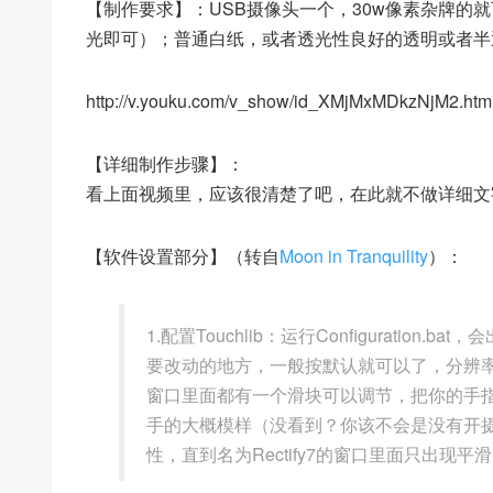
【制作要求】：USB摄像头一个，30w像素杂牌的
光即可）；普通白纸，或者透光性良好的透明或者半透明的材料
http://v.youku.com/v_show/id_XMjMxMDkzNjM2.htm
【详细制作步骤】：
看上面视频里，应该很清楚了吧，在此就不做详细文
【软件设置部分】（转自
Moon in Tranquility
）：
1.配置Touchlib：运行Configurati
要改动的地方，一般按默认就可以了，分辨
窗口里面都有一个滑块可以调节，把你的手
手的大概模样（没看到？你该不会是没有开
性，直到名为Rectify7的窗口里面只出现