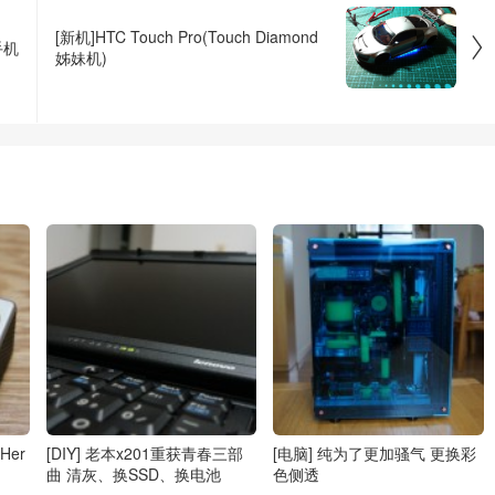
[新机]HTC Touch Pro(Touch Diamond

手机
姊妹机)
Her
[DIY] 老本x201重获青春三部
[电脑] 纯为了更加骚气 更换彩
曲 清灰、换SSD、换电池
色侧透