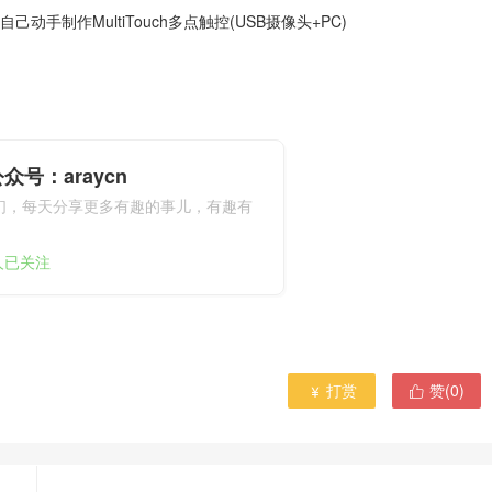
Y]自己动手制作MultiTouch多点触控(USB摄像头+PC)
众号：araycn
们，每天分享更多有趣的事儿，有趣有
9人已关注
打赏
赞(
0
)

