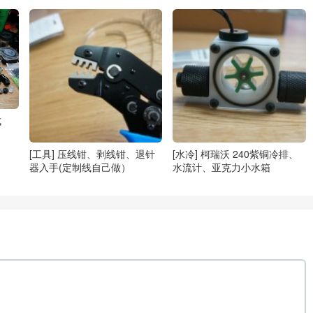
成
[工具] 压线钳、剥线钳、退针
[水冷] 柯瑞沃 240紫铜冷排、
器入手(定制线自己做）
水流计、亚克力小水箱