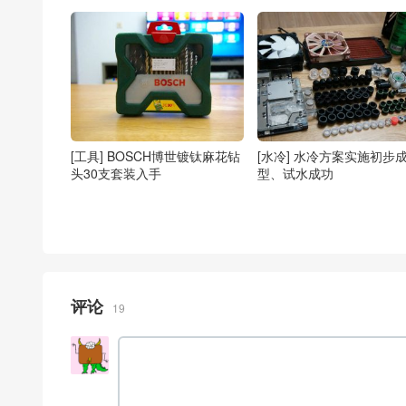
[工具] BOSCH博世镀钛麻花钻
[水冷] 水冷方案实施初步
头30支套装入手
型、试水成功
评论
19