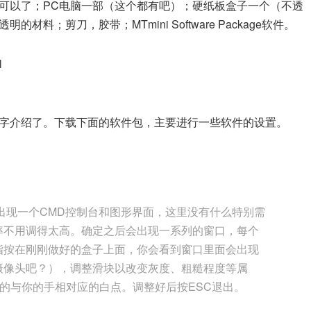
就可以了；PC电脑一部（这个都有吧）；硬纸板盒子一个（不透
；剪刀，胶带；MTmini Software Package软件。
l
字介绍了。下载下面的软件包，主要进行一些软件的设置。
on.bat，会出现一个CMD控制台和图形界面，这里没有什么特别需
率不用调得太高。确定之后会出现一系列的窗口，每个
指按在刚刚做好的盒子上面，你会看到窗口里面会出现
摄像头吧？），调整滑块以改变灰度、粗糙程度等属
平滑的与你的手相对应的白点。调整好后按ESC退出。