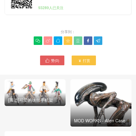
93289人已关注
分享到：







赞(
0
)
打赏


[周边]可爱的铁丝手机架
MOD WORKS - Alien Case