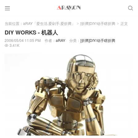


当前位置：
aRAY「爱生活.爱剁手.爱折腾」
[折腾]DIY/动手瞎折腾
正文
>
>
DIY WORKS - 机器人
2006/05/04 11:05 PM
作者：
aRAY
分类：
[折腾]DIY/动手瞎折腾
3.41K
