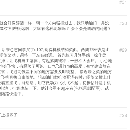
#31
，就会好像醉酒一样，朝一个方向猛撞过去，我只动油门，并没
#30
0秒”相差很远啊，大家有这种现象吗？ 会不会是调教的问题？
后来忽悠同事买了s107,觉得机械结构类似。两架都应该是比
#29
让螺旋桨动，调整一下左右微调。 首先练习升降手感，操作柔
掉，让飞机自由落体，有起落架缓冲，一般不大会坏。 小心地
度也会飞快，有经验了可以一口气飞到1m的高度，初学建议放在
试，飞过高低差不同的地方需要及时调整。 接近墙之类的地方
让飞机直接自由落地。想加油门做机动开溜有时让螺旋桨撞上什
电拉着直接飞，能动动，用它做动力飞机飞不起，初步估计是手机
电池，打算改装一下。估计会重4-6g左右(包括尾部配重)。试
速陆路快递中。
灯上撞坏了
#28