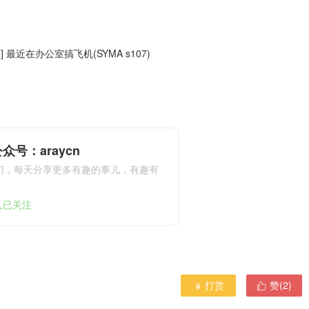
] 最近在办公室搞飞机(SYMA s107)
众号：araycn
们，每天分享更多有趣的事儿，有趣有
9人已关注
打赏
赞(
2
)

