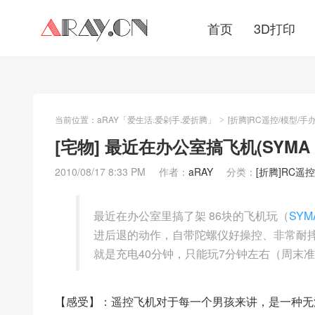
首页
3D打印
当前位置：
aRAY「爱生活.爱剁手.爱折腾」
[折腾]RC遥控/模型/手
>
[宅物] 最近在办公室搞飞机(SYMA s
2010/08/17 8:33 PM
作者：
aRAY
分类：
[折腾]RC遥
最近在办公室里搞了架 86块的飞机玩（
SYM
进后退的动作，自带陀螺仪好操控、非常耐
就是充电40分钟，只能玩7分钟左右（周末
【感受】：遥控飞机对于每一个男孩来讲，是一种无