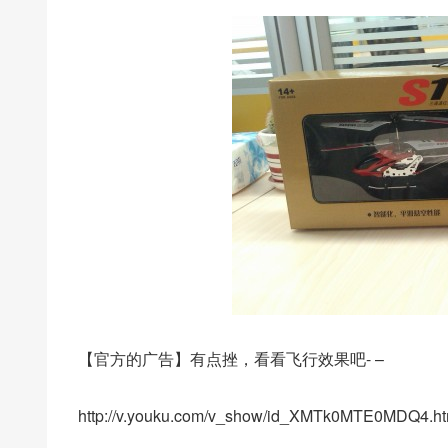
【官方的广告】有点挫，看看飞行效果吧- –
http://v.youku.com/v_show/id_XMTk0MTE0MDQ4.ht