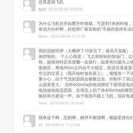
还真是搞飞机
tyzyf
2010-09-03 12:59:05
为什么飞机在开始爬升时很稳，可是到1米的时候
有动方向杆啊，好想和厂家宣称的“不操控悬停长达2
Mizan
2010-09-03 11:11:30
我的还挺经摔（大概摔了10多次了，最高天花板），
例控制的。 个人心得是： 飞之前轻轻的加油门，
和，能保持特定高度飘一会就行，如果有问题马上收
面效应，离地30cm之内会不大稳定，前进后退速
空点的位置上（我开始时放在床上），慢慢加一下试
要小心，由于气流的原因会被吸过去。控制不了就
么损害更大。 另外600mha的电池绑在下面用原
电池放电电流原因，在淘宝上拍了块400mha的模型
验好和大家说一声。由于电池不能上飞机，现在龟
hehe
2010-09-02 10:16:43
我有这个啊，悲剧啊，耐摔不耐撞啊，螺旋桨撞在
40
2010-09-01 11:17:00