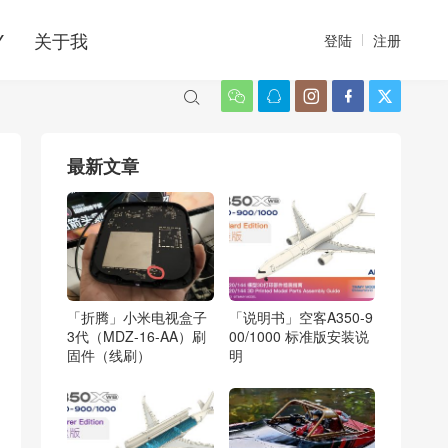
Y
关于我
登陆
注册






最新文章
「折腾」小米电视盒子
「说明书」空客A350-9
3代（MDZ-16-AA）刷
00/1000 标准版安装说
固件（线刷）
明