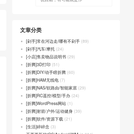
文章分类
[剁手]常在河边走/哪有不剁手
(89)
[剁手]汽车/摩托
(24)
[小店]售卖物品说明书
(29)
[折腾]3D打印
(51)
[折腾]DIY/动手瞎折腾
(60)
[折腾]HAM无线电
(7)
[折腾]NAS/软路由/智能家居
(29)
[折腾]RC遥控/模型/手办
(24)
[折腾]WordPress网站
(1)
[折腾]射箭/户外/运动健身
(39)
[折腾]软件/资源下载
(21)
[生活]碎碎念
(3)