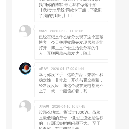
找到你的博客 最近我在做这个船
【我把“地平线”同款卡丁船，下载到
了我的打印机】 ht
carol
2026-05-08 11:18:08
已经忘记是什么缘分发现了这个宝藏
博客，今天整理收藏夹发现居然还能
打开，博主是个爱生活爱分享的牛
人，互联网越来越发达，随上
aRAY
2026-04-17 00:01:44
幸亏你没下手，这款产品，兼容性和
稳定性，非常差，开机与否全靠蒙，
经常没反应，我这个现在充电都充不
上了，就一个颜值好看，其
刀疤男
2026-04-16 10:57:45
没那么糟糕。我试过1800W。虽然
是最低端的型号，但是过流还是达标
的，仅测试短时间问题不大。 至于
说自燃，有可能就是作