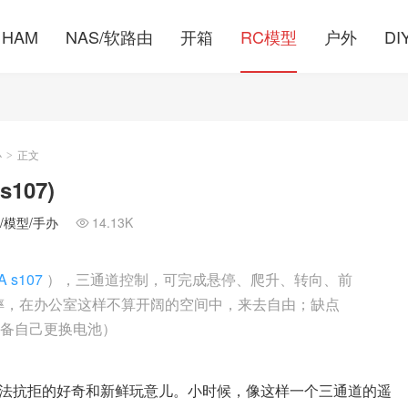
HAM
NAS/软路由
开箱
RC模型
户外
DI
办
正文
>
107)
控/模型/手办
14.13K

A s107
），三通道控制，可完成悬停、爬升、转向、前
摔，在办公室这样不算开阔的空间中，来去自由；缺点
准备自己更换电池）
法抗拒的好奇和新鲜玩意儿。小时候，像这样一个三通道的遥