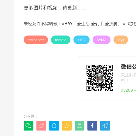
更多图片和视频，待更新……
未经允许不得转载：
aRAY「爱生活.爱剁手.爱折腾」
»
[宅物
helicopter
remote
s107
SYMA
toys
微信公
关注我
料！
9328
分享到：






