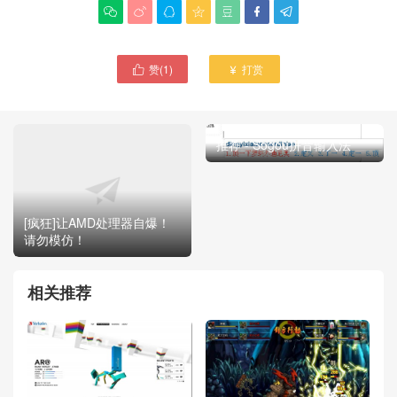







赞(
1
)
打赏


推荐 - Sogou拼音输入法
[疯狂]让AMD处理器自爆！
请勿模仿！
相关推荐