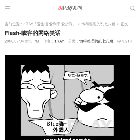


当前位置：
aRAY「爱生活.爱剁手.爱折腾」
懒得整理的乱七八糟
正文
>
>
Flash-唬客的网络笑话
2006/07/04 3:15 PM
作者：
aRAY
分类：
懒得整理的乱七八糟
3.21K
