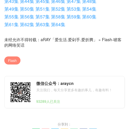
第43集
第44集
第45集
第46集
第47集
第48集
第49集
第50集
第51集
第52集
第53集
第54集
第55集
第56集
第57集
第58集
第59集
第60集
第61集
第62集
第63集
第64集
未经允许不得转载：
aRAY「爱生活.爱剁手.爱折腾」
»
Flash-唬客
的网络笑话
Flash
微信公众号：araycn
关注我们，每天分享更多有趣的事儿，有趣有料！
93289人已关注
分享到：