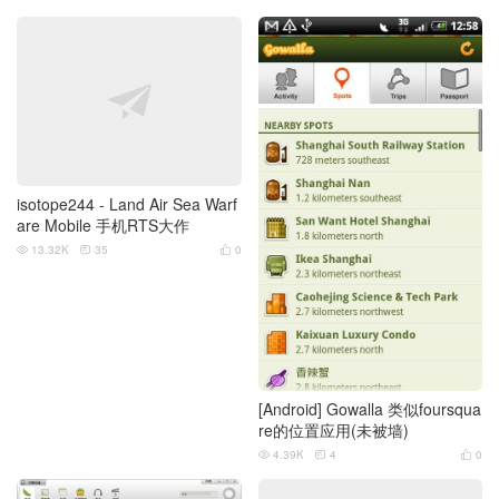
isotope244 - Land Air Sea Warf
are Mobile 手机RTS大作
13.32K
35
0



[Android] Gowalla 类似foursqua
re的位置应用(未被墙)
4.39K
4
0


