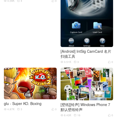
4.09K
4
0



[Android] IntSig CamCard 名片
扫描工具
3.51K
3
0



glu - Super KO. Boxing
[壁纸][铃声] Windows Phone 7
默认壁纸铃声
4.87K
3
0



8.43K
16
0


