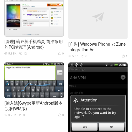
[管理] 豌豆荚手机精灵 简洁够用
[广告] Windows Phone 7: Zune
的PC端管理(Android)
Integration Ad
5.88K
12
0



5.3K
6
1



[输入法]Swype更新Android版本
(另附WM版)
3.73K
3
0


