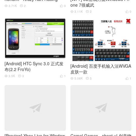
one 7很威武
3.71K
2
0



3.11K
2
0



[Android] HTC Sync 3.0 正式发
[Android] 百度手机输入法WVGA
布(2.2 FroYo)
皮肤一款
3.5K
3
1



5.08K
5
1



[Preview] Xbox Live for Window
Camel Games - shoot u! 创意物