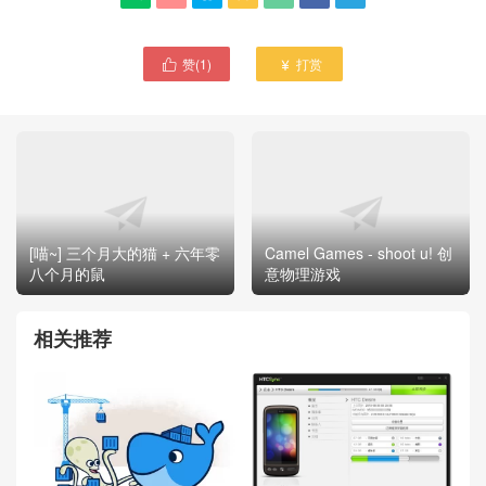
赞(
1
)
打赏


[喵~] 三个月大的猫 + 六年零
Camel Games - shoot u! 创
八个月的鼠
意物理游戏
相关推荐