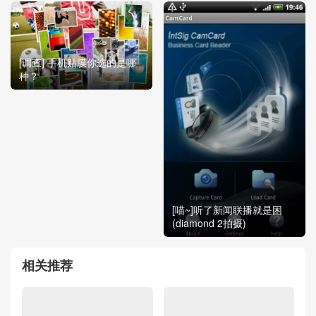
[调查] 手机贴膜你选的是哪
种？
[喵~]听了新闻联播就是困
(diamond 2拍摄)
相关推荐