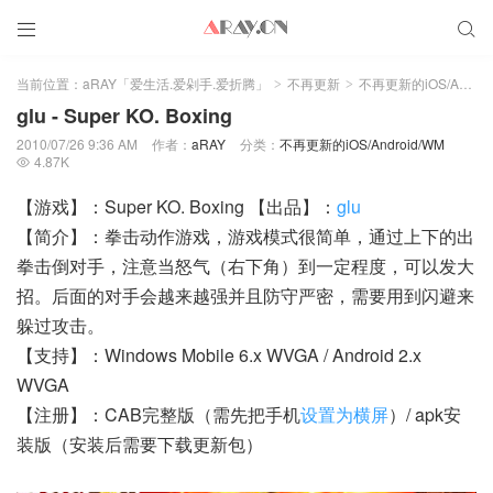


当前位置：
aRAY「爱生活.爱剁手.爱折腾」
不再更新
不再更新的iOS/Android/WM
>
>
glu - Super KO. Boxing
2010/07/26 9:36 AM
作者：
aRAY
分类：
不再更新的iOS/Android/WM
4.87K

【游戏】：Super KO. Boxing 【出品】：
glu
【简介】：拳击动作游戏，游戏模式很简单，通过上下的出
拳击倒对手，注意当怒气（右下角）到一定程度，可以发大
招。后面的对手会越来越强并且防守严密，需要用到闪避来
躲过攻击。
【支持】：Windows Mobile 6.x WVGA / Android 2.x
WVGA
【注册】：CAB完整版（需先把手机
设置为横屏
）/ apk安
装版（安装后需要下载更新包）