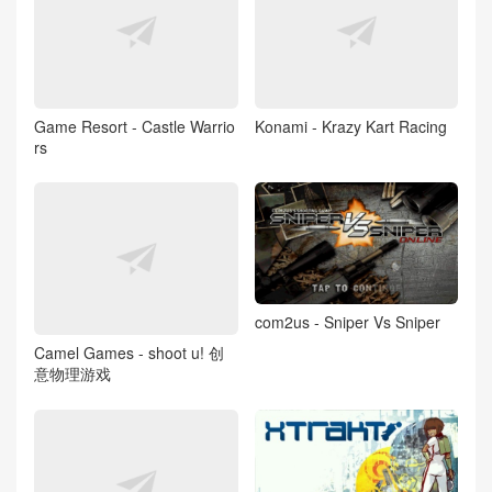
Game Resort - Castle Warrio
Konami - Krazy Kart Racing
rs
com2us - Sniper Vs Sniper
Camel Games - shoot u! 创
意物理游戏