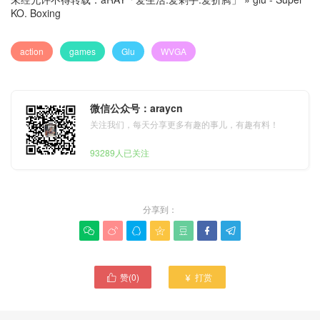
KO. Boxing
action
games
Glu
WVGA
微信公众号：araycn
关注我们，每天分享更多有趣的事儿，有趣有料！
93289人已关注
分享到：







赞(
0
)
打赏

