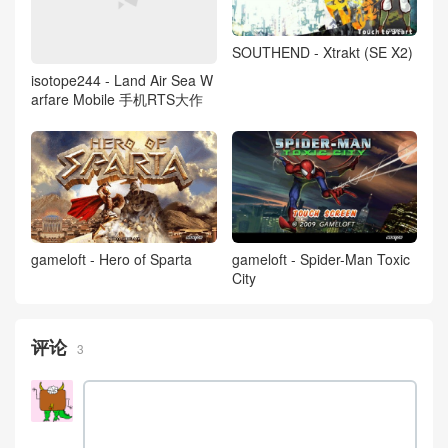
SOUTHEND - Xtrakt (SE X2)
isotope244 - Land Air Sea W
arfare Mobile 手机RTS大作
gameloft - Hero of Sparta
gameloft - Spider-Man Toxic
City
评论
3